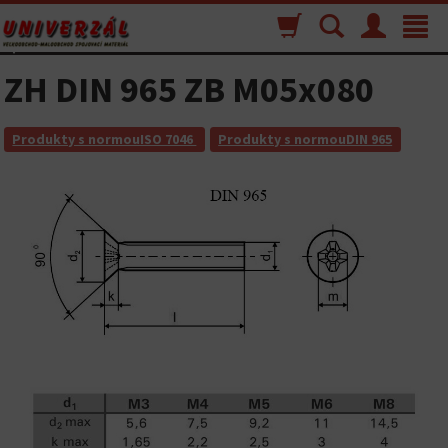
Nákupný
Vyhľadávanie
Menu
Toggle
košík
navigat
ZH DIN 965 ZB M05x080
Produkty s normouISO 7046
Produkty s normouDIN 965