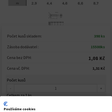
Počet kusů skladem:
398 ks
Zásoba dodávatel :
15500ks
Cena bez DPH:
1,08 Kč
Cena vč. DPH:
1,31 Kč
Počet kusů
-
+
Celkem za
1
ks
1,31 Kč
Používáme cookies