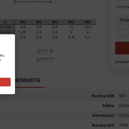
Cena v
Poče
-
ebu,
e
Dostup
PIS PRODUKTU
Norma DIN
965
Délka
60.
Hmotnost
0.011
Norma ISO
7046