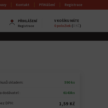
ouvy
Kontakt
Přihlášení
Registrace
V KOŠÍKU MÁTE
PŘIHLÁŠENÍ
0
položiek
(
0 KČ
)
Registrace
 kusů skladem:
590 ks
 dodávatel :
6143ks
bez DPH:
1,59 Kč