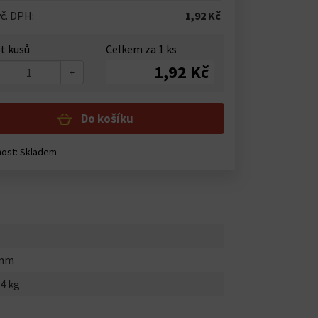
č. DPH:
1,92 Kč
t kusů
Celkem za
1
ks
1,92 Kč
+
Do košíku
nost:
Skladem
0mm
4 kg