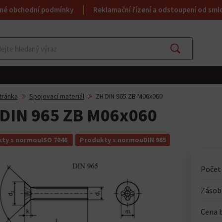
né obchodní podmínky
Reklamační řízení a odstoupení od sml
Najít
tránka
Spojovací materiál
ZH DIN 965 ZB M06x060
DIN 965 ZB M06x060
ty s normouISO 7046
Produkty s normouDIN 965
Počet
Zásoba
Cena 