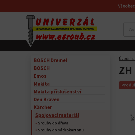
Všeobec
Úvodní s
BOSCH Dremel
ZH 
BOSCH
Emos
Makita
Produk
Makita příslušenství
Den Braven
Kärcher
Spojovací materiál
Šrouby do dřeva
Šrouby do sádrokartonu