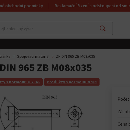
né obchodní podmínky
Reklamační řízení a odstoupení od sml
Najít
tránka
Spojovací materiál
ZH DIN 965 ZB M08x035
DIN 965 ZB M08x035
ty s normouISO 7046
Produkty s normouDIN 965
Počet
Zásoba
Cena 