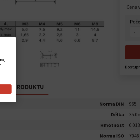
Cena v
Poče
-
ebu,
e
Dostup
PIS PRODUKTU
Norma DIN
965
Délka
35.
Hmotnost
0.013
Norma ISO
7046