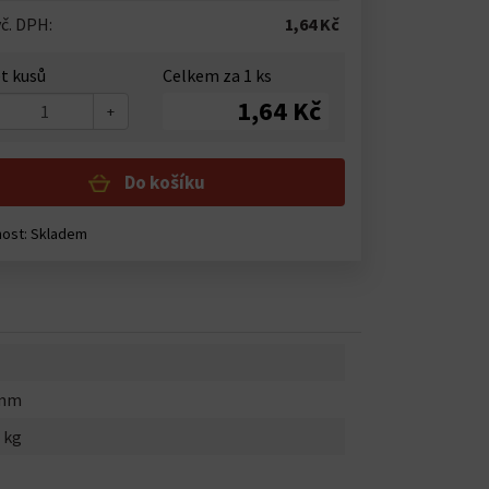
č. DPH:
1,64 Kč
t kusů
Celkem za
1
ks
1,64 Kč
+
Do košíku
nost:
Skladem
0mm
 kg