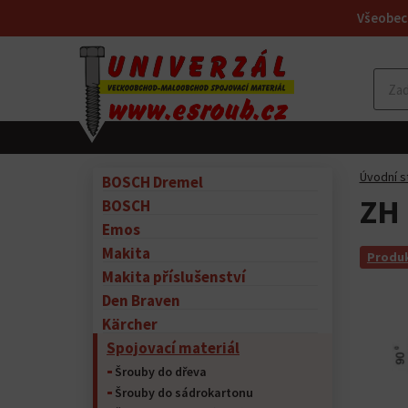
Všeobec
Úvodní s
BOSCH Dremel
ZH 
BOSCH
Emos
Makita
Produk
Makita příslušenství
Den Braven
Kärcher
Spojovací materiál
Šrouby do dřeva
Šrouby do sádrokartonu