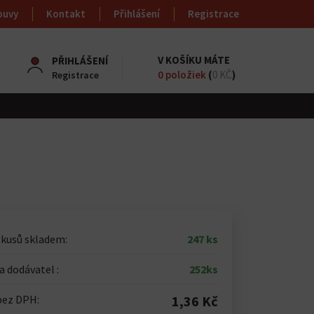
ouvy
Kontakt
Přihlášení
Registrace
V KOŠÍKU MÁTE
PŘIHLÁŠENÍ
0
položiek
(
0 KČ
)
Registrace
 kusů skladem:
247 ks
 dodávatel :
252ks
bez DPH:
1,36 Kč