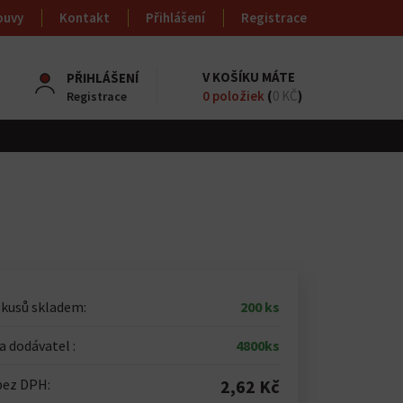
ouvy
Kontakt
Přihlášení
Registrace
V KOŠÍKU MÁTE
PŘIHLÁŠENÍ
0
položiek
(
0 KČ
)
Registrace
 kusů skladem:
200 ks
 dodávatel :
4800ks
bez DPH:
2,62 Kč