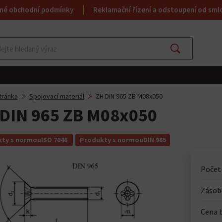
né obchodní podmínky
Reklamační řízení a odstoupení od sml
Najít
tránka
Spojovací materiál
ZH DIN 965 ZB M08x050
DIN 965 ZB M08x050
ty s normouISO 7046
Produkty s normouDIN 965
Počet
Zásoba
Cena 