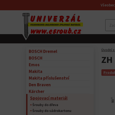
Všeobec
Úvodní s
BOSCH Dremel
ZH 
BOSCH
Emos
Makita
Produk
Makita příslušenství
Den Braven
Kärcher
Spojovací materiál
Šrouby do dřeva
Šrouby do sádrokartonu