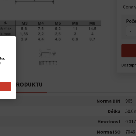
Cena v
Poče
-
ebu,
e
Dostup
PIS PRODUKTU
Norma DIN
965
Délka
50.
Hmotnost
0.017
Norma ISO
7046