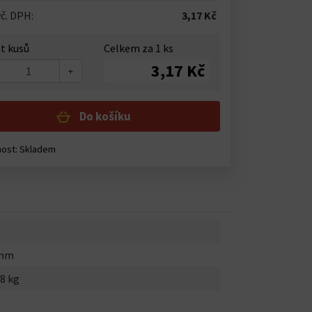
č. DPH:
3,17 Kč
t kusů
Celkem za
1
ks
3,17 Kč
+
Do košíku
nost:
Skladem
0mm
8 kg