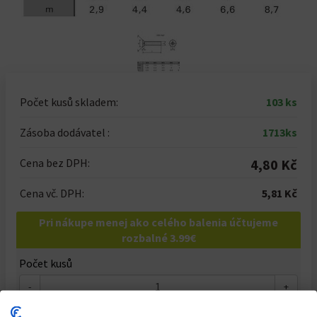
Počet kusů skladem:
103 ks
Zásoba dodávatel :
1713ks
Cena bez DPH:
4,80 Kč
Cena vč. DPH:
5,81 Kč
Pri nákupe menej ako celého balenia účtujeme
rozbalné 3.99€
Počet kusů
-
+
Celkem za
1
ks