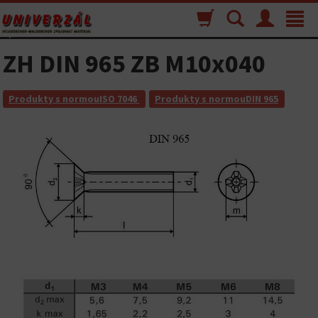
Nákupný
Vyhľadávanie
Menu
Toggle
košík
navigat
ZH DIN 965 ZB M10x040
Produkty s normouISO 7046
Produkty s normouDIN 965