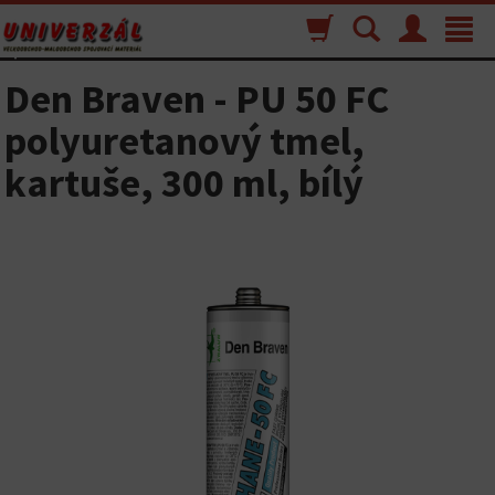
Nákupný
Vyhľadávanie
Menu
Toggle
košík
navigat
Den Braven - PU 50 FC
polyuretanový tmel,
kartuše, 300 ml, bílý