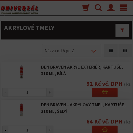
Nákupný
Vyhľadávanie
Menu
Toggle
košík
navigat
AKRYLOVÉ TMELY
Názvu od A po Z
DEN BRAVEN AKRYL EXTERIÉR, KARTUŠE,
310 ML, BÍLÁ
92 Kč vč. DPH
/ ks
-
+
DEN BRAVEN - AKRYLOVÝ TMEL, KARTUŠE,
310 ML, ŠEDÝ
64 Kč vč. DPH
/ ks
-
+