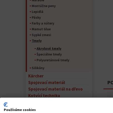
Náradie
Montážne peny
Lepidlá
Pásky
Farby a nátery
Mamut Glue
Sypké zmesi
Tmely
Akrylové tmely
Špeciálne tmely
Polyuretánové tmely
Silikóny
Kärcher
PO
Spojovací materiál
Spojovací materiál na dřevo
Kotvící technika
Stavební a jiná chemie
Vrtáky
Používáme cookies