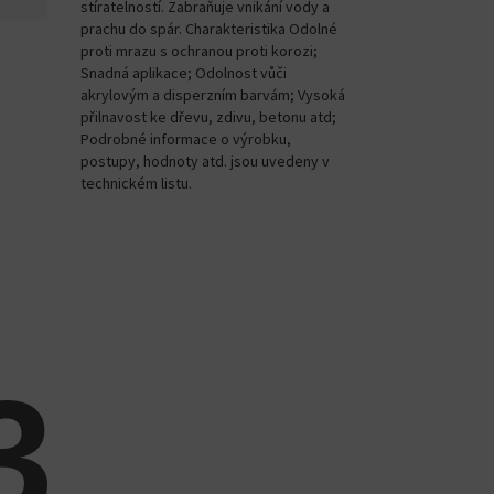
stíratelností. Zabraňuje vnikání vody a
prachu do spár. Charakteristika Odolné
proti mrazu s ochranou proti korozi;
Snadná aplikace; Odolnost vůči
akrylovým a disperzním barvám; Vysoká
přilnavost ke dřevu, zdivu, betonu atd;
Podrobné informace o výrobku,
postupy, hodnoty atd. jsou uvedeny v
technickém listu.