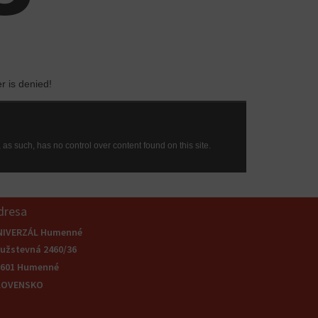
dresa
NIVERZÁL Humenné
užstevná 2460/36
6601 Humenné
LOVENSKO