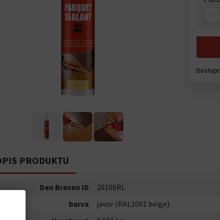
-
Dostupn
PIS PRODUKTU
Den Braven ID
20106RL
barva
javor (RAL1001 beige)