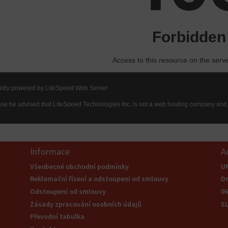
Informace
A
Všeobecné obchodní podmínky
U
Reklamační řízení a odstoupení od smlouvy
Dr
Odstoupení od smlouvy
0
Zásady zpracování osobních údajů
S
Převodní tabulka