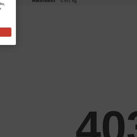
Hmotnost
0.591 kg
ebu,
e