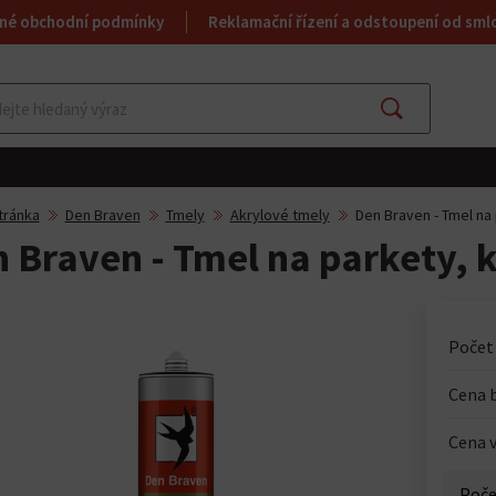
né obchodní podmínky
Reklamační řízení a odstoupení od sml
Najít
tránka
Den Braven
Tmely
Akrylové tmely
Den Braven - Tmel na 
 Braven - Tmel na parkety, k
Počet
Cena 
Cena v
Poče