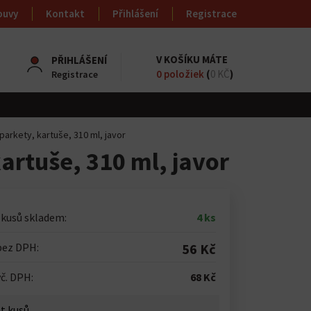
ouvy
Kontakt
Přihlášení
Registrace
V KOŠÍKU MÁTE
PŘIHLÁŠENÍ
0
položiek
(
0 KČ
)
Registrace
parkety, kartuše, 310 ml, javor
artuše, 310 ml, javor
 kusů skladem:
4 ks
bez DPH:
56 Kč
č. DPH:
68 Kč
t kusů