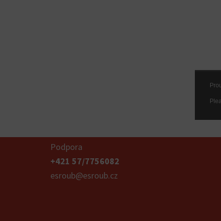
Podpora
+421 57/7756082
esroub@esroub.cz