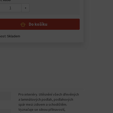
+
Do košíku
ost: Skladem
Pro interiéry. Utěsnění všech dřevěných
a laminátových podlah, podlahových
spár mezi zdivem a schodištěm.
Vyznačuje se silnou přilnavostí,