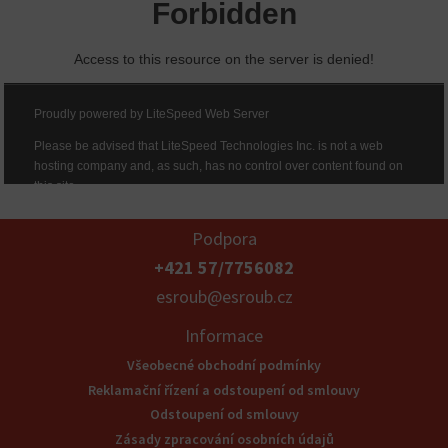
Podpora
+421 57/7756082
esroub@esroub.cz
Informace
Všeobecné obchodní podmínky
Reklamační řízení a odstoupení od smlouvy
Odstoupení od smlouvy
Zásady zpracování osobních údajů