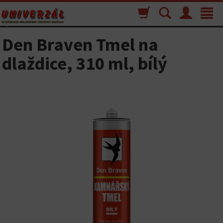
Nákupný
Vyhľadávanie
Menu
Toggle
košík
navigat
Den Braven Tmel na
dlaždice, 310 ml, bílý