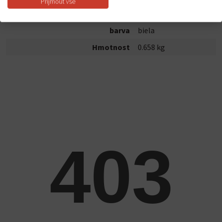
Přijmout vše
Den Braven ID
70402RL
barva
biela
Hmotnost
0.658 kg