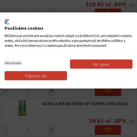
329 Kč vč. DPH
/ ks
-
+
ALKALICKÁ BATÉRIA GP SUPER LR03 (AAA)
Používáme cookies
Můžeme je umístit pro analýzu našich údajů o návštěvnících, pro zlepšení našeho
webu, ukázání personalizovaného obsahu a pro poskytnutí skvělého zážitku z
177 Kč vč. DPH
/ ks
webu. Pro více informací o cookies používáme otevřené nastavení.
-
+
Odmítnout
Ne, uprav
ALKALICKÁ BATÉRIA GP SUPER LR03 (AAA)
Přijmout vše
78 Kč vč. DPH
/ ks
-
+
ALKALICKÁ BATÉRIA GP SUPER LR03 (AAA)
39 Kč vč. DPH
/ ks
-
+