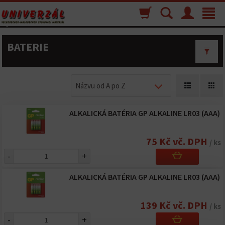
Nákupný
Vyhľadávanie
Menu
Toggle
košík
navigat
BATERIE
Názvu od A po Z
ALKALICKÁ BATÉRIA GP ALKALINE LR03 (AAA)
75 Kč vč. DPH
/ ks
-
+
ALKALICKÁ BATÉRIA GP ALKALINE LR03 (AAA)
139 Kč vč. DPH
/ ks
-
+