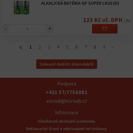
ALKALICKÁ BATÉRIA GP SUPER LR20 (D)
123 Kč vč. DPH
/ ks
-
+
«
1
2
3
4
5
6
7
8
9
»
Zobrazit dalších 24 produktů
Podpora
+421 57/7756082
esroub@esroub.cz
Informace
Všeobecné obchodní podmínky
Reklamační řízení a odstoupení od smlouvy