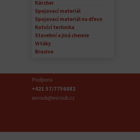
Kärcher
Spojovací materiál
Spojovací materiál na dřevo
Kotvící technika
Stavební a jiná chemie
Vrtáky
Brusivo
Podpora
+421 57/7756082
esroub@esroub.cz