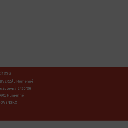
dresa
NIVERZÁL Humenné
užstevná 2460/36
6601 Humenné
LOVENSKO