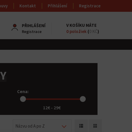
ouvy
Kontakt
Přihlášení
Registrace
V KOŠÍKU MÁTE
PŘIHLÁŠENÍ
0
položiek
(
0 KČ
)
Registrace
Y
Cena:
12€ - 29€
Názvu od A po Z