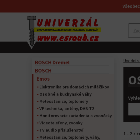
Všeobec
Úvodní s
BOSCH Dremel
BOSCH
O
Emos
Elektronika pre domácich miláčikov
Osobné a kuchynské váhy
Vyhle
Meteostanice, teplomery
VF technika, antény, DVB-T2
Monitorovacie zariadenia a zvončeky
Videotelefony, zvonky
TV audio příslušenství
1 - 2 z 
Meteostanice, teploměry, váhy,