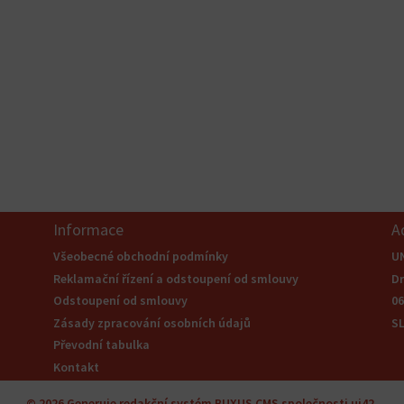
Informace
A
Všeobecné obchodní podmínky
U
Reklamační řízení a odstoupení od smlouvy
Dr
Odstoupení od smlouvy
0
Zásady zpracování osobních údajů
S
Převodní tabulka
Kontakt
© 2026
Generuje
redakční systém
BUXUS
CMS
společnosti
ui42
.