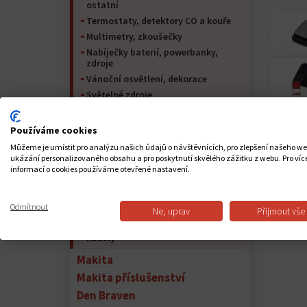
ostatní
Termostaty, detektory CO a kouře
Multimetry, zkoušečky
Nabíječky baterií, powerbanky,
zdroje
Vánoční osvětlení, dekorace
Světelné zdroje
Svítidla
Baterie
Používáme cookies
Prodlužovací přívody, navijáky,
Můžeme je umístit pro analýzu našich údajů o návštěvnících, pro zlepšení našeho w
vidlice, příslušenství
ukázání personalizovaného obsahu a pro poskytnutí skvělého zážitku z webu. Pro víc
Zásuvky, vidlice, adaptéry, časovače,
informací o cookies používáme otevřené nastavení.
ostatní
Instalační materiál, pásky
Odmítnout
VF technika, antény, drobné elektro,
Ne, uprav
Přijmout vše
příslušenství
Kabely
Makita
Makita příslušenství
Den Braven