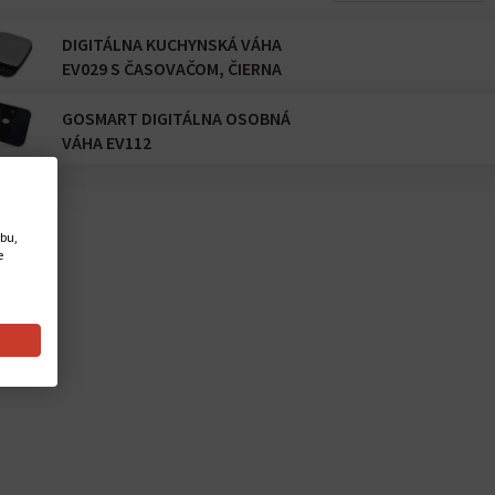
DIGITÁLNA KUCHYNSKÁ VÁHA
EV029 S ČASOVAČOM, ČIERNA
GOSMART DIGITÁLNA OSOBNÁ
VÁHA EV112
ebu,
e