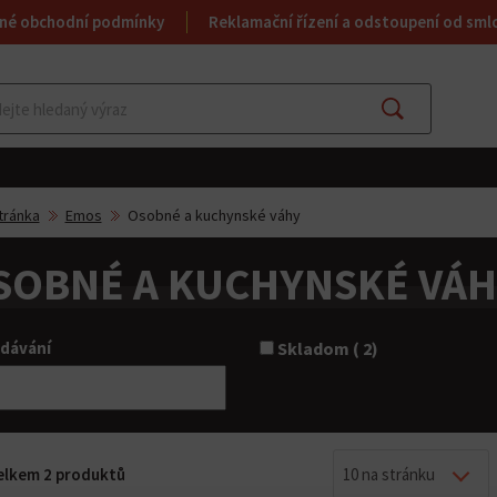
né obchodní podmínky
Reklamační řízení a odstoupení od sml
Najít
tránka
Emos
Osobné a kuchynské váhy
SOBNÉ A KUCHYNSKÉ VÁH
dávání
Skladom ( 2)
celkem 2 produktů
10 na stránku