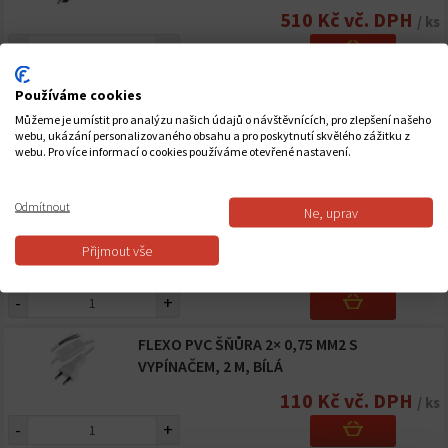
510 Kč vč. DPH
/ ks
-
+
FLEXO ŠŇŮRA OPLETENÁ 3× 0,75 MM2 PRO
Používáme cookies
ŽELEZO, 2,4 M
Můžeme je umístit pro analýzu našich údajů o návštěvnících, pro zlepšení našeho
webu, ukázání personalizovaného obsahu a pro poskytnutí skvělého zážitku z
202 Kč vč. DPH
/ ks
webu. Pro více informací o cookies používáme otevřené nastavení.
-
+
Odmítnout
Ne, uprav
FLEXO PVC ŠŇŮRA 2×0,5 MM2, 2 M, BÍLÁ
Přijmout vše
62 Kč vč. DPH
/ ks
-
+
FLEXO PVC ŠŇŮRA 2× 0,75 MM2 S
VYPÍNAČEM, 2 M, BÍLÁ
110 Kč vč. DPH
/ ks
-
+