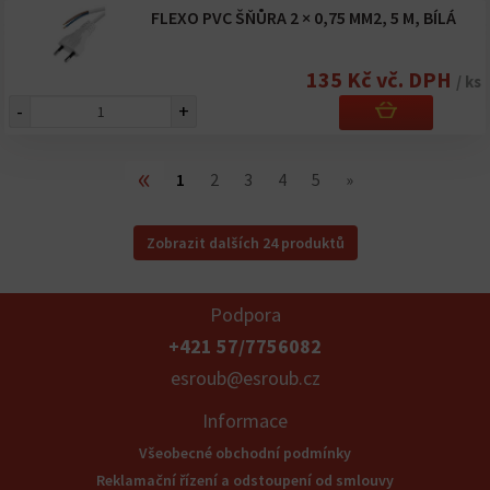
FLEXO PVC ŠŇŮRA 2 × 0,75 MM2, 5 M, BÍLÁ
135 Kč vč. DPH
/ ks
-
+
«
1
2
3
4
5
»
Zobrazit dalších 24 produktů
Podpora
+421 57/7756082
esroub@esroub.cz
Informace
Všeobecné obchodní podmínky
Reklamační řízení a odstoupení od smlouvy