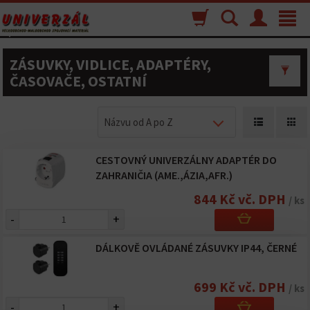
Nákupný
Vyhľadávanie
Menu
Toggle
košík
navigat
ZÁSUVKY, VIDLICE, ADAPTÉRY,
ČASOVAČE, OSTATNÍ
Názvu od A po Z
CESTOVNÝ UNIVERZÁLNY ADAPTÉR DO
ZAHRANIČIA (AME.,ÁZIA,AFR.)
844 Kč vč. DPH
/ ks
-
+
DÁLKOVĚ OVLÁDANÉ ZÁSUVKY IP44, ČERNÉ
699 Kč vč. DPH
/ ks
-
+