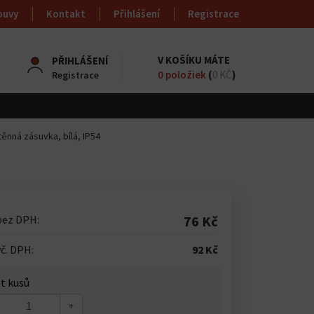
ouvy
Kontakt
Přihlášení
Registrace
V KOŠÍKU MÁTE
PŘIHLÁŠENÍ
0
položiek
(
0 KČ
)
Registrace
ěnná zásuvka, bílá, IP54
bez DPH:
76 Kč
č. DPH:
92 Kč
t kusů
+