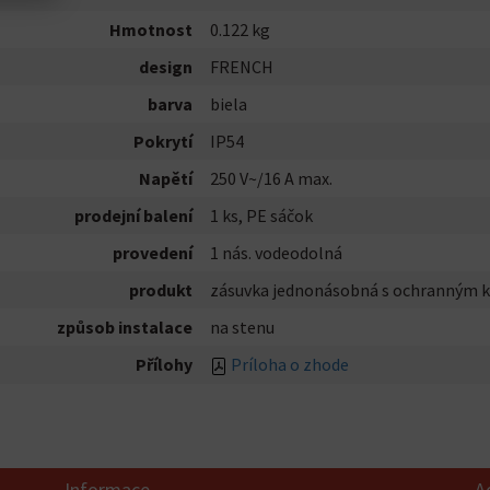
Hmotnost
0.122 kg
design
FRENCH
barva
biela
Pokrytí
IP54
Napětí
250 V~/16 A max.
prodejní balení
1 ks, PE sáčok
provedení
1 nás. vodeodolná
produkt
zásuvka jednonásobná s ochranným k
způsob instalace
na stenu
Přílohy
Príloha o zhode
Informace
A