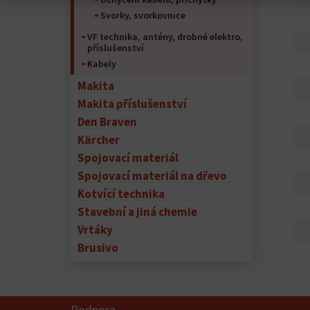
Svorky, svorkovnice
VF technika, antény, drobné elektro,
příslušenství
Kabely
Makita
Makita příslušenství
Den Braven
Kärcher
Spojovací materiál
Spojovací materiál na dřevo
Kotvící technika
Stavební a jiná chemie
Vrtáky
Brusivo
Podpora