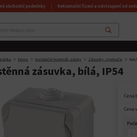
né obchodní podmínky
Reklamační řízení a odstoupení od sml
Najít
tránka
Emos
Instalační materiál, pásky
Zásuvky, vypínače
Nást
těnná zásuvka, bílá, IP54
Cena 
Cena v
Poče
-