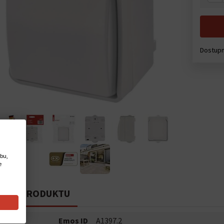
Dostupn
ebu,
e
PIS PRODUKTU
Emos ID
A1397.2