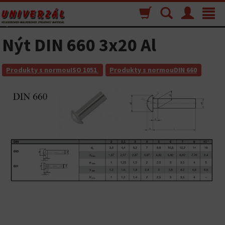
Nákupný
Vyhľadávanie
Menu
Toggle
košík
navigat
Nýt DIN 660 3x20 Al
Produkty s normouISO 1051
Produkty s normouDIN 660