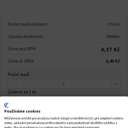
Počet kusů skladem:
274 ks
Zásoba dodávatel :
2800ks
Cena bez DPH:
0,37 Kč
Cena vč. DPH:
0,45 Kč
Počet kusů
-
+
Celkem za
1
ks
0,45 Kč
Používáme cookies
Můžeme je umístit pro analýzu našich údajů o návštěvnících, pro zlepšení našeho
Do košíku
webu, ukázání personalizovaného obsahu a pro poskytnutí skvělého zážitku z
webu. Pro více informací o cookies používáme otevřené nastavení.