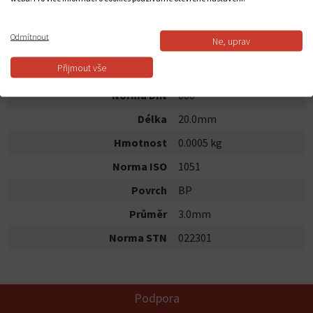
Dostupnost:
Skladem
Odmítnout
Ne, uprav
POPIS PRODUKTU
Přijmout vše
Norma DIN
660
Délka
20.0mm
Hmotnost
0.0005 kg
Norma ISO
1051
Povrch
BP
Průměr
3.0mm
Norma STN
022301
Podpora