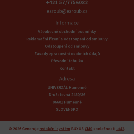
+421 57/7756082
esroub@esroub.cz
Informace
Všeobecné obchodní podmínky
Reklamační řízení a odstoupení od smlouvy
Odstoupení od smlouvy
Zásady zpracování osobních údajů
Převodní tabulka
Kontakt
Adresa
UNIVERZÁL Humenné
Družstevná 2460/36
06601 Humenné
SLOVENSKO
© 2026
Generuje
redakční systém
BUXUS
CMS
společnosti
ui42
.