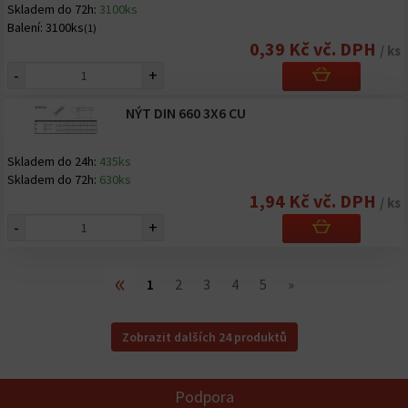
Skladem do 72h:
3100ks
Balení:
3100ks
(1)
0,39 Kč vč. DPH
/ ks
-
+
NÝT DIN 660 3X6 CU
Skladem do 24h:
435ks
Skladem do 72h:
630ks
1,94 Kč vč. DPH
/ ks
-
+
«
1
2
3
4
5
»
Zobrazit dalších 24 produktů
Podpora