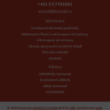
+421 57/7756082
esroub@esroub.cz
Informace
Všeobecné obchodní podmínky
Reklamační řízení a odstoupení od smlouvy
Odstoupení od smlouvy
Zásady zpracování osobních údajů
Převodní tabulka
Kontakt
Adresa
UNIVERZÁL Humenné
Družstevná 2460/36
06601 Humenné
SLOVENSKO
© 2026
Generuje
redakční systém
BUXUS
CMS
společnosti
ui42
.