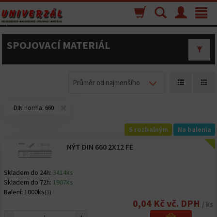
Nákupný
Vyhľadávanie
Menu
Toggle
košík
navigat
SPOJOVACÍ MATERIÁL
Průměr od najmenšího
DIN norma:
660
S rozbalným
Na balenia
NÝT DIN 660 2X12 FE
Skladem do 24h:
3414ks
Skladem do 72h:
1907ks
Balení:
1000ks
(1)
0,04 Kč vč. DPH
/ ks