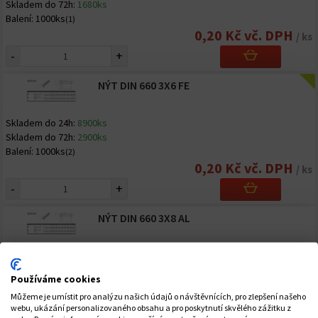
Skladem do 72h:
1680ks
Balení:
1000ks
(1)
0,20 Kč vč. DPH
/ ks
-
+
NÝT DIN 660 3X6 FE
Skladem do 24h:
8900ks
Skladem do 72h:
2900ks
Balení:
1000ks
(2)
0,20 Kč vč. DPH
/ ks
-
+
NÝT DIN 660 3X8 AL
Skladem do 24h:
266ks
Skladem do 72h:
8020ks
Používáme cookies
Balení:
5000ks
(1)
Můžeme je umístit pro analýzu našich údajů o návštěvnících, pro zlepšení našeho
0,32 Kč vč. DPH
/ ks
webu, ukázání personalizovaného obsahu a pro poskytnutí skvělého zážitku z