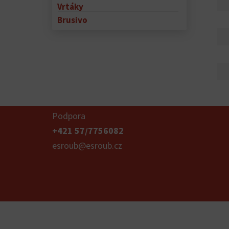
Vrtáky
Brusivo
Podpora
+421 57/7756082
esroub@esroub.cz