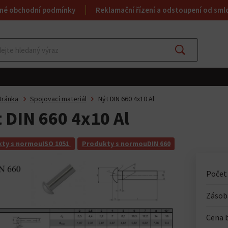
né obchodní podmínky
Reklamační řízení a odstoupení od sml
Najít
tránka
Spojovací materiál
Nýt DIN 660 4x10 Al
 DIN 660 4x10 Al
ty s normouISO 1051
Produkty s normouDIN 660
Počet
Zásoba
Cena 