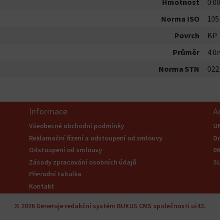
Hmotnost
0.0
Norma ISO
105
Povrch
BP
Průměr
4.
Norma STN
022
Informace
A
Všeobecné obchodní podmínky
U
Reklamační řízení a odstoupení od smlouvy
Dr
Odstoupení od smlouvy
0
Zásady zpracování osobních údajů
S
Převodní tabulka
Kontakt
© 2026
Generuje
redakční systém
BUXUS
CMS
společnosti
ui42
.