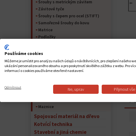
Šrouby s metrickým závitem
Závitové tyče
Šrouby s čepem pro ocel (STIFT)
Samořezné šrouby do kovu
Matrice
Podložky
Kolíky
Pojistný kroužek
Používáme cookies
Nýty
Můžeme je umístit pro analýzu našich údajů o návštěvnících, pro zlepšení našeho w
Kolíky
ukázání personalizovaného obsahu a pro poskytnutí skvělého zážitku z webu. Pro víc
informací o cookies používáme otevřené nastavení.
Spojovací materiál pro nábytek
Peří na hřídeli a péřová ocel
Lana
Odmítnout
Ne, uprav
Přijmout vše
Řetěz
PO
Lanové příslušenství
Maznice
Spojovací materiál na dřevo
Kotvící technika
Stavební a jiná chemie