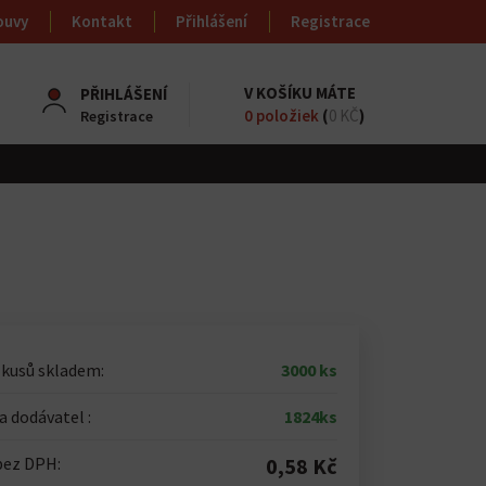
ouvy
Kontakt
Přihlášení
Registrace
V KOŠÍKU MÁTE
PŘIHLÁŠENÍ
0
položiek
(
0 KČ
)
Registrace
 kusů skladem:
3000 ks
 dodávatel :
1824ks
bez DPH:
0,58 Kč