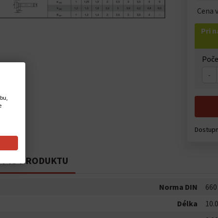
Cena v
Pri 
Poče
-
ebu,
e
Dostup
PIS PRODUKTU
Norma DIN
660
Délka
10