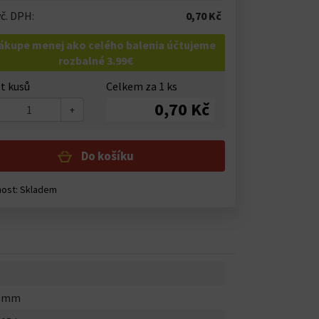
č. DPH:
0,70 Kč
nákupe menej ako celého balenia účtujeme
rozbalné 3.99€
t kusů
Celkem za
1
ks
0,70 Kč
+
Do košíku
nost:
Skladem
.0mm