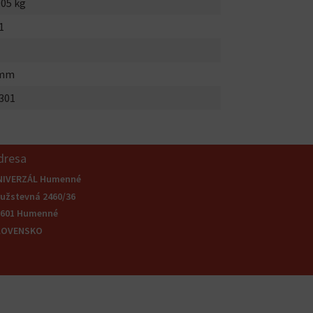
005 kg
1
0mm
301
dresa
NIVERZÁL Humenné
užstevná 2460/36
6601 Humenné
LOVENSKO