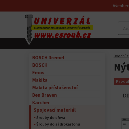
Všeobec
Úvodní s
BOSCH Dremel
Nýt
BOSCH
Emos
Makita
Produk
Makita příslušenství
Den Braven
Kärcher
Spojovací materiál
Šrouby do dřeva
Šrouby do sádrokartonu