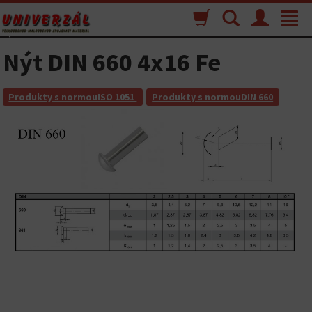
Nákupný
Vyhľadávanie
Menu
Toggle
košík
navigat
Nýt DIN 660 4x16 Fe
Produkty s normouISO 1051
Produkty s normouDIN 660