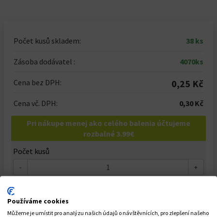
Počet kusů skladem:
38 ks
Zásoba dodávatel :
4070ks
Cena bez DPH:
0,25 Kč
Cena vč. DPH:
0,30 Kč
Pri nákupe menej ako celého balenia účtujeme
rozbalné 3.99€
Počet kusů
-
+
Celkem za
1
ks
0,30 Kč
Používáme cookies
Můžeme je umístit pro analýzu našich údajů o návštěvnících, pro zlepšení našeho