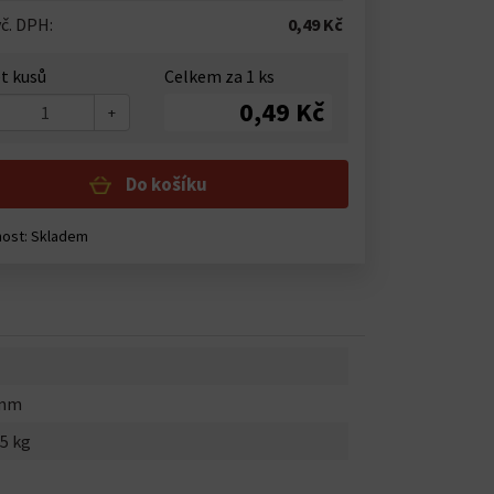
č. DPH:
0,49 Kč
t kusů
Celkem za
1
ks
0,49 Kč
+
Do košíku
nost:
Skladem
0mm
5 kg