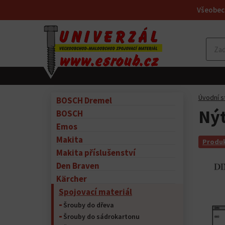
Všeobec
Úvodní s
BOSCH Dremel
Nýt
BOSCH
Emos
Makita
Produk
Makita příslušenství
Den Braven
Kärcher
Spojovací materiál
Šrouby do dřeva
Šrouby do sádrokartonu