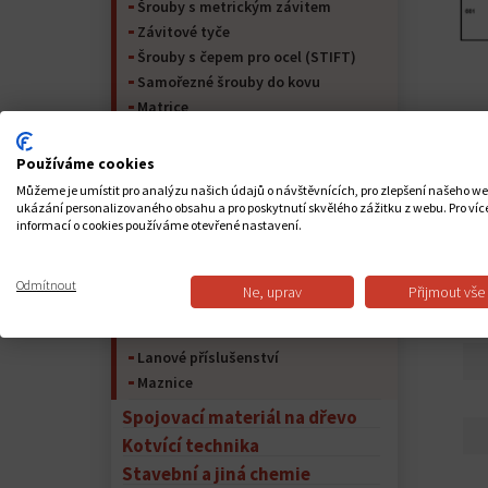
Šrouby s metrickým závitem
Závitové tyče
Šrouby s čepem pro ocel (STIFT)
Samořezné šrouby do kovu
Matrice
Podložky
Kolíky
Používáme cookies
Pojistný kroužek
Můžeme je umístit pro analýzu našich údajů o návštěvnících, pro zlepšení našeho w
Nýty
ukázání personalizovaného obsahu a pro poskytnutí skvělého zážitku z webu. Pro víc
informací o cookies používáme otevřené nastavení.
Kolíky
Spojovací materiál pro nábytek
Peří na hřídeli a péřová ocel
Odmítnout
Ne, uprav
Přijmout vše
PO
Lana
Řetěz
Lanové příslušenství
Maznice
Spojovací materiál na dřevo
Kotvící technika
Stavební a jiná chemie