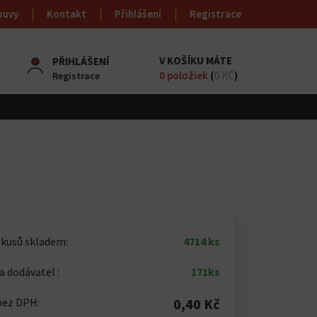
ouvy
Kontakt
Přihlášení
Registrace
V KOŠÍKU MÁTE
PŘIHLÁŠENÍ
0
položiek
(
0 KČ
)
Registrace
 kusů skladem:
4714 ks
 dodávatel :
171ks
bez DPH:
0,40 Kč