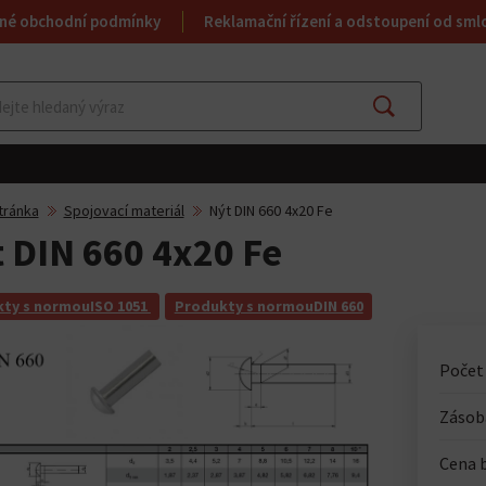
né obchodní podmínky
Reklamační řízení a odstoupení od sml
Najít
tránka
Spojovací materiál
Nýt DIN 660 4x20 Fe
 DIN 660 4x20 Fe
ty s normouISO 1051
Produkty s normouDIN 660
Počet
Zásoba
Cena 