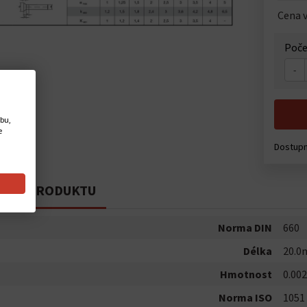
Cena v
Poče
-
ebu,
e
Dostup
PIS PRODUKTU
Norma DIN
660
Délka
20.
Hmotnost
0.002
Norma ISO
1051