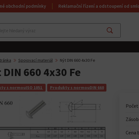
né obchodní podmínky
Reklamační řízení a odstoupení od sml
Najít
tránka
Spojovací materiál
Nýt DIN 660 4x30 Fe
 DIN 660 4x30 Fe
ty s normouISO 1051
Produkty s normouDIN 660
Počet
Zásoba
Cena 