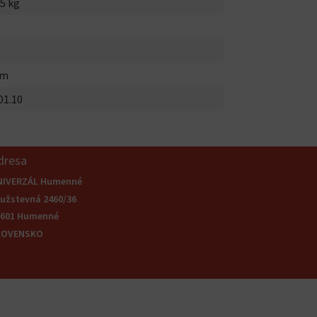
5 kg
mm
01.10
dresa
NIVERZÁL Humenné
užstevná 2460/36
6601 Humenné
LOVENSKO