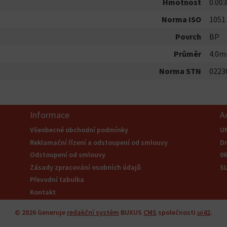
Hmotnost
0.003
Norma ISO
1051
Povrch
BP
Průměr
4.0
Norma STN
0223
Informace
A
Všeobecné obchodní podmínky
U
Reklamační řízení a odstoupení od smlouvy
Dr
Odstoupení od smlouvy
0
Zásady zpracování osobních údajů
S
Převodní tabulka
Kontakt
© 2026
Generuje
redakční systém
BUXUS
CMS
společnosti
ui42
.