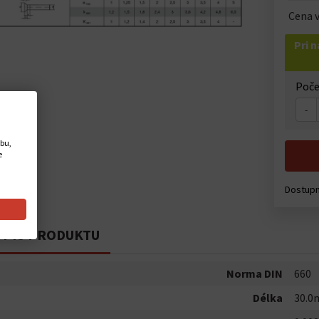
Cena v
Pri 
Poče
-
ebu,
e
Dostup
PIS PRODUKTU
Norma DIN
660
Délka
30.