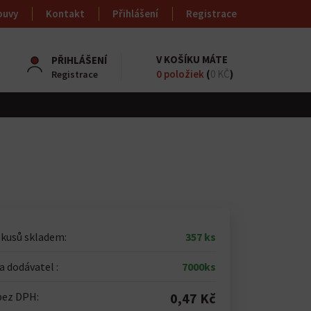
ouvy
Kontakt
Přihlášení
Registrace
V KOŠÍKU MÁTE
PŘIHLÁŠENÍ
0
položiek
(
0 KČ
)
Registrace
 kusů skladem:
357 ks
 dodávatel :
7000ks
bez DPH:
0,47 Kč