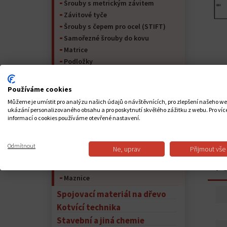
Šrouby s metrickým závitem
Závitové tyče
Šrouby s čepem pro ocel (STIFT)
Samořezné šrouby do kovu
Matrice
Podložky
Kolíky
Pojistný kroužek
Používáme cookies
Nýty
Můžeme je umístit pro analýzu našich údajů o návštěvnících, pro zlepšení našeho w
Kolíky
ukázání personalizovaného obsahu a pro poskytnutí skvělého zážitku z webu. Pro víc
informací o cookies používáme otevřené nastavení.
Spojovací materiál pro nábytek
Peří na hřídeli a péřová ocel
Lana
Odmítnout
Ne, uprav
Přijmout vše
Řetěz
PO
Lanové příslušenství
Maznice
Spojovací materiál na dřevo
Kotvící technika
Stavební a jiná chemie