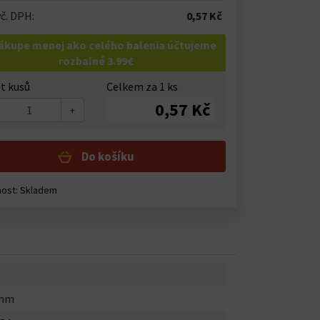
č. DPH:
0,57 Kč
nákupe menej ako celého balenia účtujeme
rozbalné 3.99€
t kusů
Celkem za
1
ks
0,57 Kč
+
Do košíku
nost:
Skladem
0mm