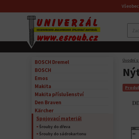
Všeobec
Úvodní s
BOSCH Dremel
Nýt
BOSCH
Emos
Makita
Produk
Makita příslušenství
Den Braven
Kärcher
Spojovací materiál
Šrouby do dřeva
Šrouby do sádrokartonu