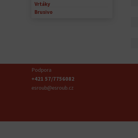
Vrtáky
Brusivo
Podpora
+421 57/7756082
esroub@esroub.cz