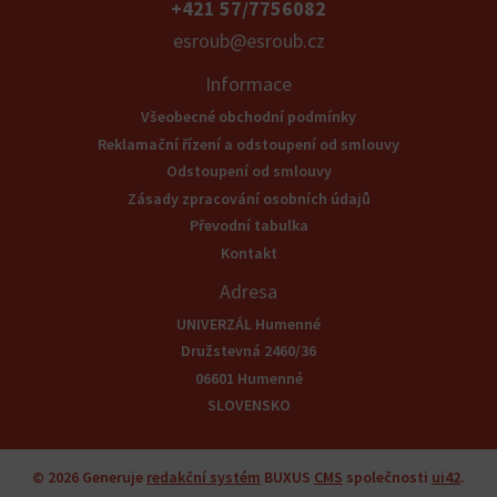
+421 57/7756082
esroub@esroub.cz
Informace
Všeobecné obchodní podmínky
Reklamační řízení a odstoupení od smlouvy
Odstoupení od smlouvy
Zásady zpracování osobních údajů
Převodní tabulka
Kontakt
Adresa
UNIVERZÁL Humenné
Družstevná 2460/36
06601 Humenné
SLOVENSKO
© 2026
Generuje
redakční systém
BUXUS
CMS
společnosti
ui42
.