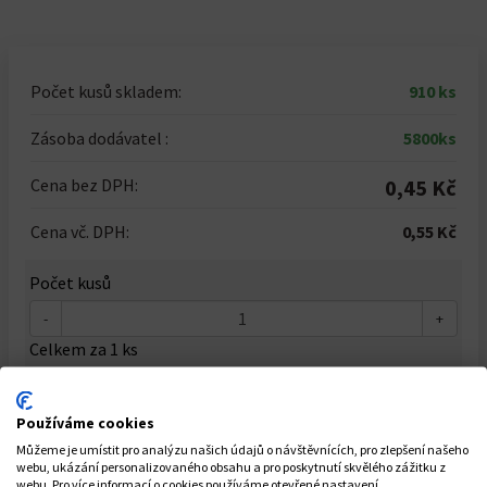
Počet kusů skladem:
910 ks
Zásoba dodávatel :
5800ks
Cena bez DPH:
0,45 Kč
Cena vč. DPH:
0,55 Kč
Počet kusů
-
+
Celkem za
1
ks
0,55 Kč
Používáme cookies
Můžeme je umístit pro analýzu našich údajů o návštěvnících, pro zlepšení našeho
Do košíku
webu, ukázání personalizovaného obsahu a pro poskytnutí skvělého zážitku z
webu. Pro více informací o cookies používáme otevřené nastavení.