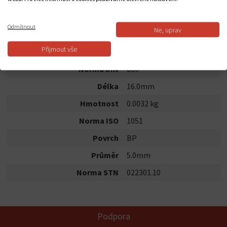
Dostupnost:
Skladem
Odmítnout
Ne, uprav
POPIS PRODUKTU
Přijmout vše
Norma DIN
660
Délka
16.0mm
Hmotnost
0.0032 kg
Norma ISO
1051
Povrch
BP
Průměr
5.0mm
Norma STN
022301.10
Podpora