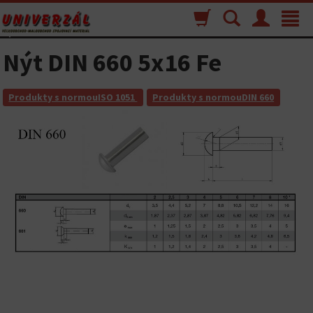
Nákupný
Vyhľadávanie
Menu
Toggle
košík
navigat
Nýt DIN 660 5x16 Fe
Produkty s normouISO 1051
Produkty s normouDIN 660