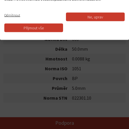
Dostupnost:
Skladem
Odmítnout
Ne, uprav
POPIS PRODUKTU
Přijmout vše
Norma DIN
660
Délka
50.0mm
Hmotnost
0.0088 kg
Norma ISO
1051
Povrch
BP
Průměr
5.0mm
Norma STN
022301.10
Podpora