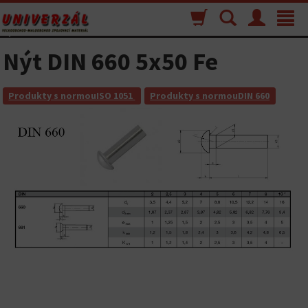
Nákupný
Vyhľadávanie
Menu
Toggle
košík
navigat
Nýt DIN 660 5x50 Fe
Produkty s normouISO 1051
Produkty s normouDIN 660