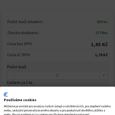
Počet kusů skladem:
250 ks
Zásoba dodávatel :
2770ks
Cena bez DPH:
1,45 Kč
Cena vč. DPH:
1,76 Kč
Počet kusů
-
+
Celkem za
1
ks
1,76 Kč
Používáme cookies
Můžeme je umístit pro analýzu našich údajů o návštěvnících, pro zlepšení našeho
Do košíku
webu, ukázání personalizovaného obsahu a pro poskytnutí skvělého zážitku z
webu. Pro více informací o cookies používáme otevřené nastavení.