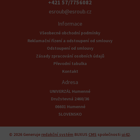
+421 57/7756082
esroub@esroub.cz
Informace
Všeobecné obchodní podmínky
Reklamační řízení a odstoupení od smlouvy
Odstoupení od smlouvy
Zásady zpracování osobních údajů
Převodní tabulka
Kontakt
Adresa
UNIVERZÁL Humenné
Družstevná 2460/36
06601 Humenné
SLOVENSKO
© 2026
Generuje
redakční systém
BUXUS
CMS
společnosti
ui42
.