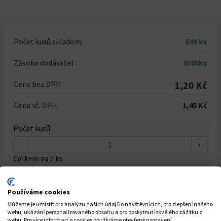
Počet kusů skladem:
549 ks
Zásoba dodávatel :
3500ks
Cena bez DPH:
1,20 Kč
Cena vč. DPH:
1,45 Kč
Počet kusů
-
+
Celkem za
1
ks
1,45 Kč
Používáme cookies
Můžeme je umístit pro analýzu našich údajů o návštěvnících, pro zlepšení našeho
Do košíku
webu, ukázání personalizovaného obsahu a pro poskytnutí skvělého zážitku z
webu. Pro více informací o cookies používáme otevřené nastavení.