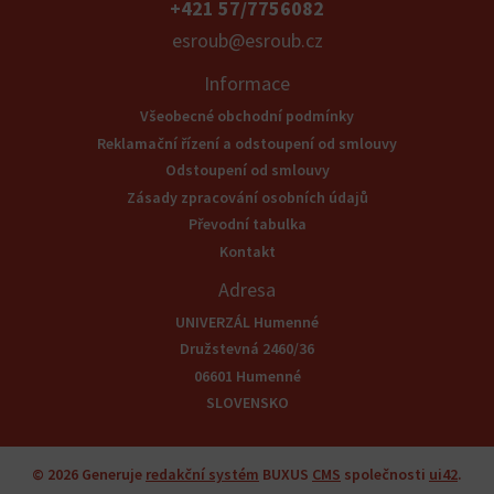
+421 57/7756082
esroub@esroub.cz
Informace
Všeobecné obchodní podmínky
Reklamační řízení a odstoupení od smlouvy
Odstoupení od smlouvy
Zásady zpracování osobních údajů
Převodní tabulka
Kontakt
Adresa
UNIVERZÁL Humenné
Družstevná 2460/36
06601 Humenné
SLOVENSKO
© 2026
Generuje
redakční systém
BUXUS
CMS
společnosti
ui42
.