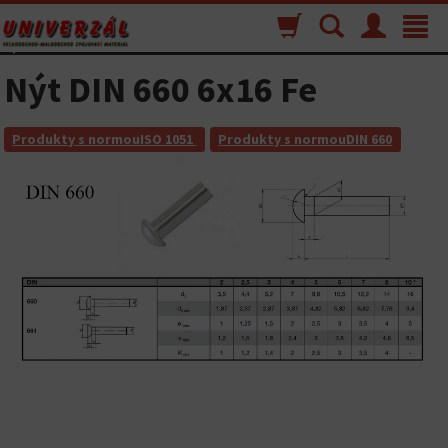
Nákupný
Vyhľadávanie
Menu
Toggle
košík
navigat
Nýt DIN 660 6x16 Fe
Produkty s normouISO 1051
Produkty s normouDIN 660