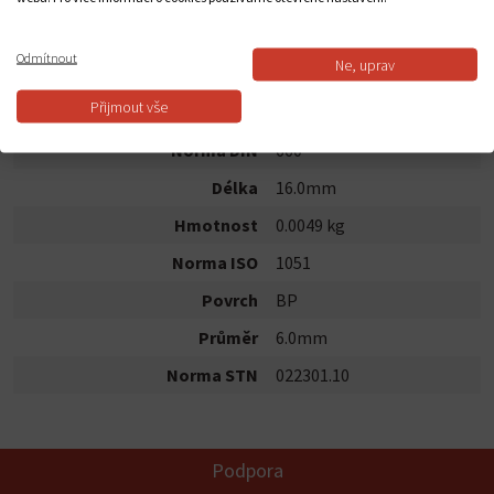
Dostupnost:
Skladem
Odmítnout
Ne, uprav
POPIS PRODUKTU
Přijmout vše
Norma DIN
660
Délka
16.0mm
Hmotnost
0.0049 kg
Norma ISO
1051
Povrch
BP
Průměr
6.0mm
Norma STN
022301.10
Podpora