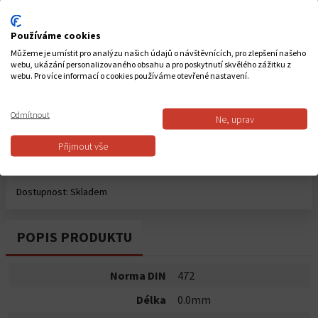
Cena vč. DPH:
0,59 Kč
Používáme cookies
Počet kusů
Můžeme je umístit pro analýzu našich údajů o návštěvnících, pro zlepšení našeho
webu, ukázání personalizovaného obsahu a pro poskytnutí skvělého zážitku z
-
+
webu. Pro více informací o cookies používáme otevřené nastavení.
Celkem za
1
ks
0,59 Kč
Odmítnout
Ne, uprav
Přijmout vše
Do košíku
Dostupnost:
Skladem
POPIS PRODUKTU
Norma DIN
472
Délka
0.0mm