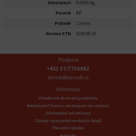
Hmotnost
0.0005 kg
Povrch
BP
Průměr
1.5mm
Norma STN
022930.10
Podpora
+421 57/7756082
esroub@esroub.cz
Informace
Všeobecné obchodní podmínky
Reklamační řízení a odstoupení od smlouvy
Odstoupení od smlouvy
Zásady zpracování osobních údajů
Převodní tabulka
Kontakt