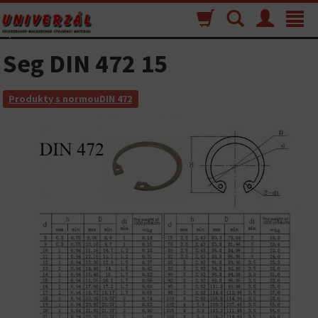
Nákupný
Vyhľadávanie
Menu
Toggle
košík
navigat
Seg DIN 472 15
Produkty s normouDIN 472