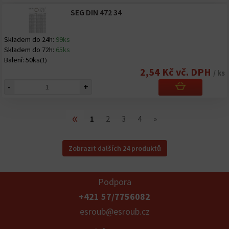
SEG DIN 472 34
Skladem do 24h:
99ks
Skladem do 72h:
65ks
Balení:
50ks
(1)
2,54 Kč vč. DPH
/ ks
-
+
«
1
2
3
4
»
Zobrazit dalších 24 produktů
Podpora
+421 57/7756082
esroub@esroub.cz