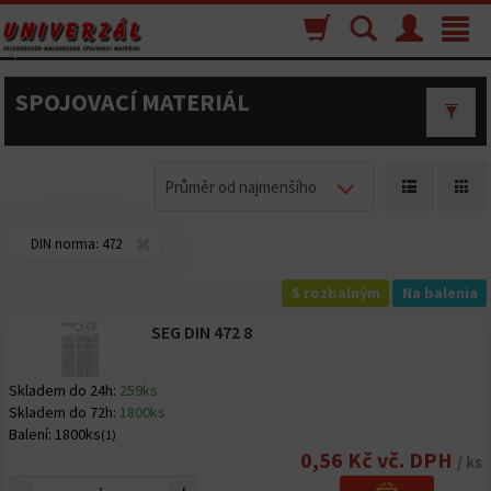
Nákupný
Vyhľadávanie
Menu
Toggle
košík
navigat
SPOJOVACÍ MATERIÁL
Průměr od najmenšího
DIN norma:
472
S rozbalným
Na balenia
SEG DIN 472 8
Skladem do 24h:
259ks
Skladem do 72h:
1800ks
Balení:
1800ks
(1)
0,56 Kč vč. DPH
/ ks