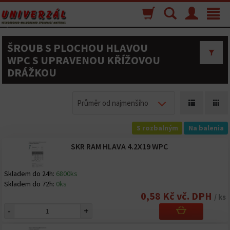
Nákupný
Vyhľadávanie
Menu
Toggle
košík
navigat
ŠROUB S PLOCHOU HLAVOU
WPC S UPRAVENOU KŘÍŽOVOU
DRÁŽKOU
Průměr od najmenšího
S rozbalným
Na balenia
SKR RAM HLAVA 4.2X19 WPC
Skladem do 24h:
6800ks
Skladem do 72h:
0ks
0,58 Kč vč. DPH
/ ks
-
+