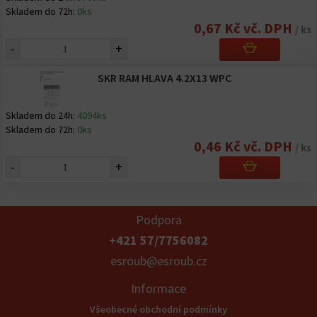
Skladem do 72h:
0ks
0,67 Kč vč. DPH
/ ks
-
+
SKR RAM HLAVA 4.2X13 WPC
Skladem do 24h:
4094ks
Skladem do 72h:
0ks
0,46 Kč vč. DPH
/ ks
-
+
Podpora
+421 57/7756082
esroub@esroub.cz
Informace
Všeobecné obchodní podmínky