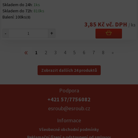
Skladem do 24h:
1ks
Skladem do 72h:
810ks
Balení:
100ks
(8)
3,85 Kč vč. DPH
/ ks
-
+
«
1
2
3
4
5
6
7
8
»
Zobrazit dalších 24 produktů
Podpora
+421 57/7756082
esroub@esroub.cz
Informace
Všeobecné obchodní podmínky
Reklamační řízení a odstoupení od smlouvy