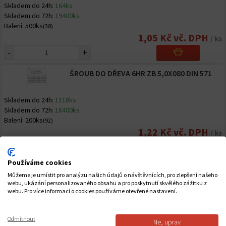
Skladem do 24h:
164ks
Skladem do 72h:
19400ks
Balení:
500ks
(38)
1,05 Kč vč. DPH
/ ks
-
+
ŠROUB DO DŘEVA 6HR ZB 5,0X080 DIN 571
Skladem do 24h:
1118ks
Skladem do 72h:
18400ks
Balení:
200ks
(92)
1,22 Kč vč. DPH
/ ks
-
+
Používáme cookies
ŠROUB DO DŘEVA 6HR A2 5,0X070 DIN 571
Můžeme je umístit pro analýzu našich údajů o návštěvnících, pro zlepšení našeho
webu, ukázání personalizovaného obsahu a pro poskytnutí skvělého zážitku z
webu. Pro více informací o cookies používáme otevřené nastavení.
Skladem do 24h:
0ks
Skladem do 72h:
500ks
Balení:
50ks
(10)
Odmítnout
Ne, uprav