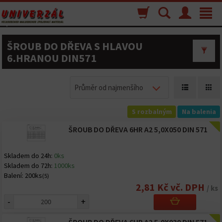
Nákupný
Vyhľadávanie
Menu
Toggle
košík
navigat
ŠROUB DO DŘEVA S HLAVOU
6.HRANOU DIN571
Průměr od najmenšího
S rozbalným
Na balenia
ŠROUB DO DŘEVA 6HR A2 5,0X050 DIN 571
Skladem do 24h:
0ks
Skladem do 72h:
1000ks
Balení:
200ks
(5)
2,81 Kč vč. DPH
/ ks
-
+