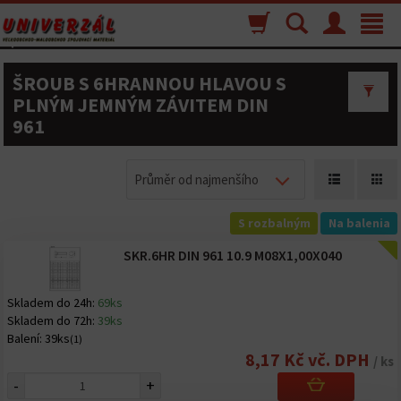
Nákupný
Vyhľadávanie
Menu
Toggle
košík
navigat
ŠROUB S 6HRANNOU HLAVOU S
PLNÝM JEMNÝM ZÁVITEM DIN
961
Průměr od najmenšího
S rozbalným
Na balenia
SKR.6HR DIN 961 10.9 M08X1,00X040
Skladem do 24h:
69ks
Skladem do 72h:
39ks
Balení:
39ks
(1)
8,17 Kč vč. DPH
/ ks
-
+