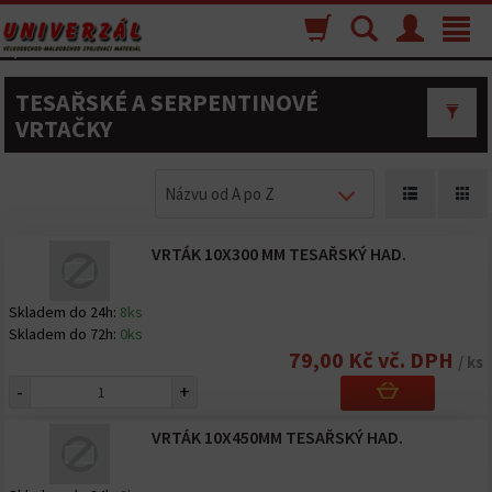
Nákupný
Vyhľadávanie
Menu
Toggle
košík
navigat
TESAŘSKÉ A SERPENTINOVÉ
VRTAČKY
Názvu od A po Z
VRTÁK 10X300 MM TESAŘSKÝ HAD.
Skladem do 24h:
8ks
Skladem do 72h:
0ks
79,00 Kč vč. DPH
/ ks
-
+
VRTÁK 10X450MM TESAŘSKÝ HAD.