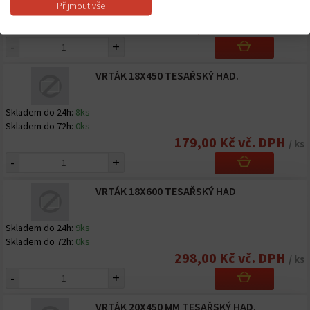
Přijmout vše
Skladem do 72h:
0ks
227,00 Kč vč. DPH
/ ks
-
+
VRTÁK 18X450 TESAŘSKÝ HAD.
Skladem do 24h:
8ks
Skladem do 72h:
0ks
179,00 Kč vč. DPH
/ ks
-
+
VRTÁK 18X600 TESAŘSKÝ HAD
Skladem do 24h:
9ks
Skladem do 72h:
0ks
298,00 Kč vč. DPH
/ ks
-
+
VRTÁK 20X450 MM TESAŘSKÝ HAD.