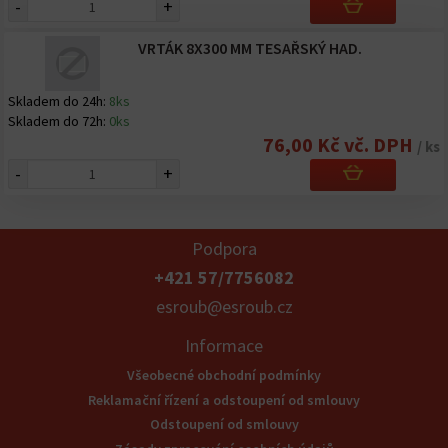
-
+
VRTÁK 8X300 MM TESAŘSKÝ HAD.
Skladem do 24h:
8ks
Skladem do 72h:
0ks
76,00 Kč vč. DPH
/ ks
-
+
Podpora
+421 57/7756082
esroub@esroub.cz
Informace
Všeobecné obchodní podmínky
Reklamační řízení a odstoupení od smlouvy
Odstoupení od smlouvy