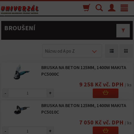
Nákupný
Vyhľadávanie
Menu
Toggle
košík
navigat
BROUŠENÍ
Názvu od A po Z
BRUSKA NA BETON 125MM, 1400W MAKITA
PC5000C
9 258 Kč vč. DPH
/ ks
-
+
BRUSKA NA BETON 125MM, 1400W MAKITA
PC5010C
7 050 Kč vč. DPH
/ ks
-
+