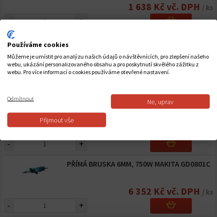
1 638 Kč vč. DPH
/ ks
-
+
PŘÍMÁ BRUSKA 6MM, 240W MAKITA GD0603
Používáme cookies
Můžeme je umístit pro analýzu našich údajů o návštěvnících, pro zlepšení našeho
webu, ukázání personalizovaného obsahu a pro poskytnutí skvělého zážitku z
1 503 Kč vč. DPH
/ ks
webu. Pro více informací o cookies používáme otevřené nastavení.
-
+
Odmítnout
Ne, uprav
PŘÍMÁ BRUSKA 6MM, 750W MAKITA GD0800C
Přijmout vše
4 453 Kč vč. DPH
/ ks
-
+
PŘÍMÁ BRUSKA 6MM, 750W MAKITA GD0801C
6 352 Kč vč. DPH
/ ks
-
+