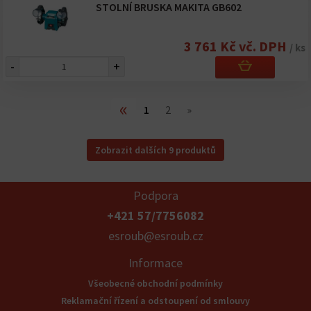
STOLNÍ BRUSKA MAKITA GB602
3 761 Kč vč. DPH
/ ks
-
+
«
1
2
»
Zobrazit dalších 9 produktů
Podpora
+421 57/7756082
esroub@esroub.cz
Informace
Všeobecné obchodní podmínky
Reklamační řízení a odstoupení od smlouvy