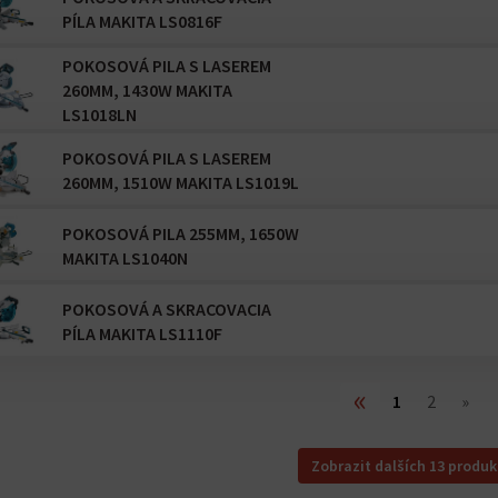
PÍLA MAKITA LS0816F
POKOSOVÁ PILA S LASEREM
260MM, 1430W MAKITA
LS1018LN
POKOSOVÁ PILA S LASEREM
260MM, 1510W MAKITA LS1019L
POKOSOVÁ PILA 255MM, 1650W
MAKITA LS1040N
POKOSOVÁ A SKRACOVACIA
PÍLA MAKITA LS1110F
«
1
2
»
Zobrazit dalších 13 produk