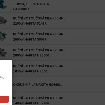
118MM, 1300W MAKITA
CA5000XJ
RUČNÍ KOTOUČOVÁ PILA 355MM,
2200W MAKITA 5143R
RUČNÍ KOTOUČOVÁ PILA 235MM,
2000W MAKITA 5903R
RUČNÍ KOTOUČOVÁ PILA 270MM,
2000W MAKITA HS0600
RUČNÍ KOTOUČOVÁ PILA 165MM,
1050W MAKITA HS6601
ebu,
e
OKRUŽNÍ PILA MAKITA HS6601J
RUČNÍ KOTOUČOVÁ PILA 190MM,
1400W MAKITA HS7100