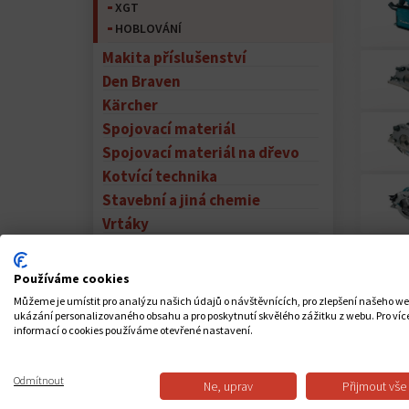
XGT
HOBLOVÁNÍ
Makita příslušenství
Den Braven
Kärcher
Spojovací materiál
Spojovací materiál na dřevo
Kotvící technika
Stavební a jiná chemie
Vrtáky
Brusivo
Používáme cookies
Můžeme je umístit pro analýzu našich údajů o návštěvnících, pro zlepšení našeho w
ukázání personalizovaného obsahu a pro poskytnutí skvělého zážitku z webu. Pro víc
informací o cookies používáme otevřené nastavení.
Odmítnout
Ne, uprav
Přijmout vše