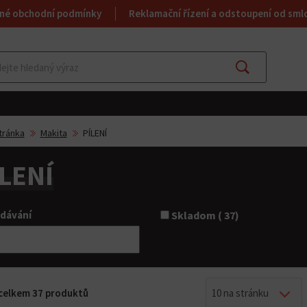
né obchodní podmínky
Reklamační řízení a odstoupení od sml
Najít
tránka
Makita
PÍLENÍ
ÍLENÍ
dávání
Skladom ( 37)
z celkem 37 produktů
10 na stránku