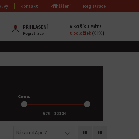
ouvy
Kontakt
Přihlášení
Registrace
V KOŠÍKU MÁTE
PŘIHLÁŠENÍ
0
položiek
(
0 KČ
)
Registrace
Cena:
57€ - 1210€
Názvu od A po Z