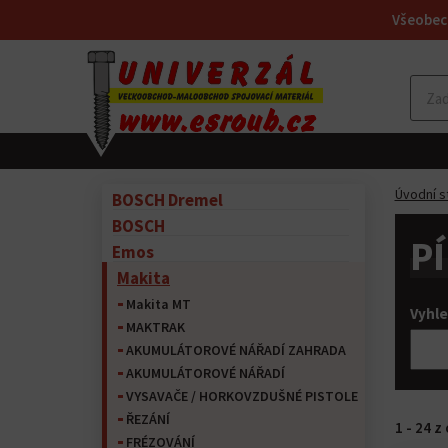
Všeobec
Úvodní s
BOSCH Dremel
BOSCH
P
Emos
Makita
Makita MT
Vyhle
MAKTRAK
AKUMULÁTOROVÉ NÁŘADÍ ZAHRADA
AKUMULÁTOROVÉ NÁŘADÍ
VYSAVAČE / HORKOVZDUŠNÉ PISTOLE
ŘEZÁNÍ
1 - 24 
FRÉZOVÁNÍ