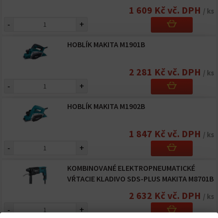
1 609 Kč vč. DPH
/ ks
-
+
HOBLÍK MAKITA M1901B
2 281 Kč vč. DPH
/ ks
-
+
HOBLÍK MAKITA M1902B
1 847 Kč vč. DPH
/ ks
-
+
KOMBINOVANÉ ELEKTROPNEUMATICKÉ
VŔTACIE KLADIVO SDS-PLUS MAKITA M8701B
2 632 Kč vč. DPH
/ ks
-
+