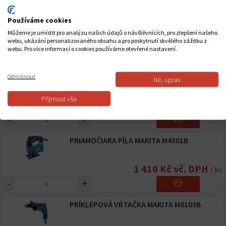
KOTÚČOVÁ PÍLA MAKITA M5802B
Používáme cookies
Můžeme je umístit pro analýzu našich údajů o návštěvnících, pro zlepšení našeho
2 412 Kč vč. DPH
webu, ukázání personalizovaného obsahu a pro poskytnutí skvělého zážitku z
/ ks
webu. Pro více informací o cookies používáme otevřené nastavení.
-
+
MIEŠAČKA MAKITA M6600B
Odmítnout
Ne, uprav
Přijmout vše
2 562 Kč vč. DPH
/ ks
-
+
PRIAMOČIARA PÍLA MAKITA M4301B
1 410 Kč vč. DPH
/ ks
-
+
PRÍKLEPOVÁ VŔTAČKA MAKITA M8103B