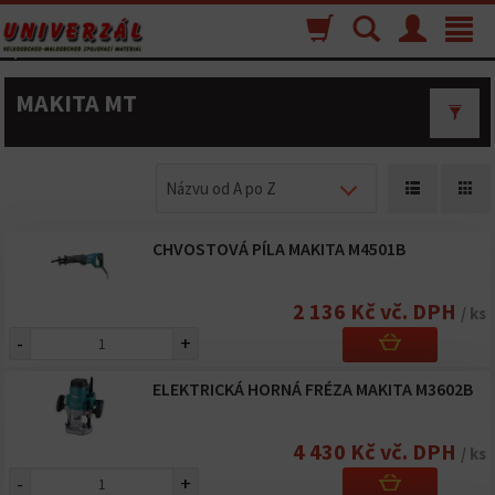
Nákupný
Vyhľadávanie
Menu
Toggle
košík
navigat
MAKITA MT
Názvu od A po Z
CHVOSTOVÁ PÍLA MAKITA M4501B
2 136 Kč vč. DPH
/ ks
-
+
ELEKTRICKÁ HORNÁ FRÉZA MAKITA M3602B
4 430 Kč vč. DPH
/ ks
-
+