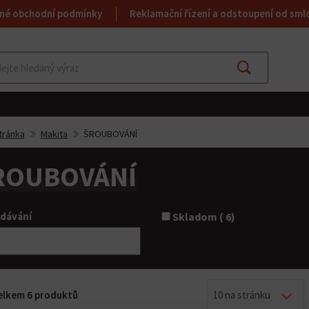
né obchodní podmínky
Reklamační řízení a odstoupení od sml
Najít
tránka
Makita
ŠROUBOVÁNÍ
ROUBOVÁNÍ
dávání
Skladom ( 6)
celkem 6 produktů
10 na stránku