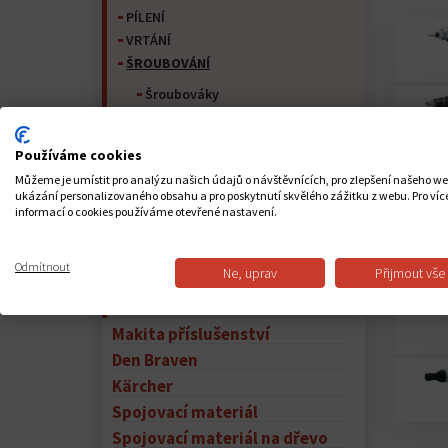
PÍLENÍ
VRTÁNÍ
ŠROUBOVÁNÍ
Šroubováky
Rázové šroubováky/utahovače
BROUŠENÍ
Používáme cookies
VZDUCHOTECHNIKA
Můžeme je umístit pro analýzu našich údajů o návštěvnících, pro zlepšení našeho w
ZAHRADNÍ NÁŘADÍ
ukázání personalizovaného obsahu a pro poskytnutí skvělého zážitku z webu. Pro víc
informací o cookies používáme otevřené nastavení.
VRTACÍ / BOURACÍ KLADIVA
NIVELAČNÍ LASER / PŘÍSTROJE PRO
MĚŘENÍ VZDÁLENOSTI
Odmítnout
Ne, uprav
Přijmout vše
XGT
HOBLOVÁNÍ
Makita příslušenství
Den Braven
Kärcher
Spojovací materiál
Spojovací materiál na dřevo