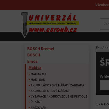
Všeobec
Úvodní s
BOSCH Dremel
BOSCH
Š
Emos
Makita
Makita MT
Vyhle
MAKTRAK
AKUMULÁTOROVÉ NÁŘADÍ ZAHRADA
AKUMULÁTOROVÉ NÁŘADÍ
VYSAVAČE / HORKOVZDUŠNÉ PISTOLE
ŘEZÁNÍ
1 - 6 z 
FRÉZOVÁNÍ