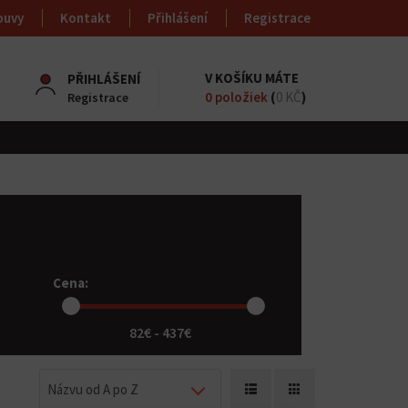
ouvy
Kontakt
Přihlášení
Registrace
V KOŠÍKU MÁTE
PŘIHLÁŠENÍ
0
položiek
(
0 KČ
)
Registrace
Cena:
82€ - 437€
Názvu od A po Z