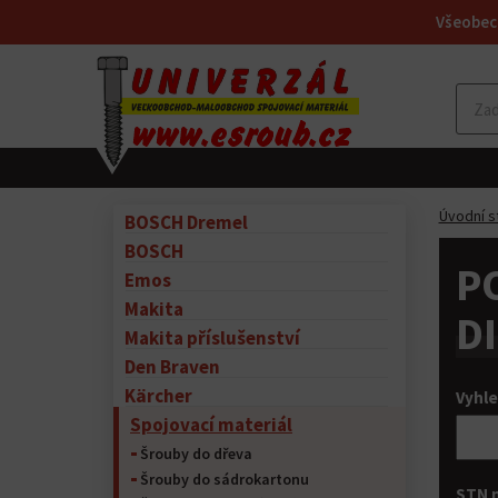
Všeobec
Úvodní s
BOSCH Dremel
BOSCH
P
Emos
Makita
D
Makita příslušenství
Den Braven
Kärcher
Vyhle
Spojovací materiál
Šrouby do dřeva
Šrouby do sádrokartonu
STN 