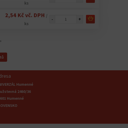
ks
2,54 Kč vč. DPH
/
-
+
ks
»
tů
dresa
NIVERZÁL Humenné
užstevná 2460/36
6601 Humenné
LOVENSKO