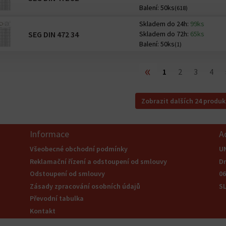
Balení:
50ks
(618)
Skladem do 24h:
99ks
SEG DIN 472 34
Skladem do 72h:
65ks
Balení:
50ks
(1)
«
1
2
3
4
Zobrazit dalších 24 produk
Informace
A
Všeobecné obchodní podmínky
U
Reklamační řízení a odstoupení od smlouvy
Dr
Odstoupení od smlouvy
0
Zásady zpracování osobních údajů
S
Převodní tabulka
Kontakt