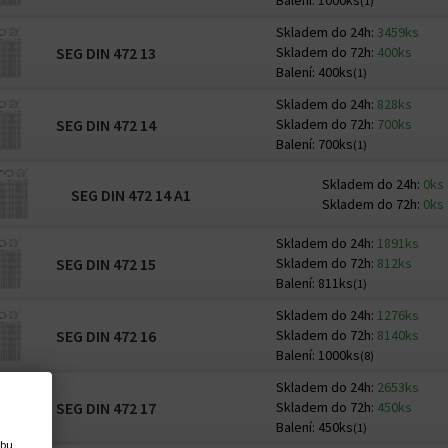
Balení:
1000ks
(1)
Skladem do 24h:
3459ks
SEG DIN 472 13
Skladem do 72h:
400ks
Balení:
400ks
(1)
Skladem do 24h:
828ks
SEG DIN 472 14
Skladem do 72h:
700ks
Balení:
700ks
(1)
Skladem do 24h:
0ks
SEG DIN 472 14 A1
Skladem do 72h:
0ks
Skladem do 24h:
1891ks
SEG DIN 472 15
Skladem do 72h:
812ks
Balení:
811ks
(1)
Skladem do 24h:
1276ks
SEG DIN 472 16
Skladem do 72h:
8140ks
Balení:
1000ks
(8)
Skladem do 24h:
2653ks
SEG DIN 472 17
Skladem do 72h:
450ks
Balení:
450ks
(1)
ebu,