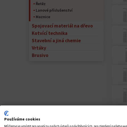
Řetěz
Lanové příslušenství
Maznice
Spojovací materiál na dřevo
Kotvící technika
Stavební a jiná chemie
Vrtáky
Brusivo
Používáme cookies
Můžeme je umístit pro analýzu našich údajů o návštěvnících, pro zlepšení našeho w