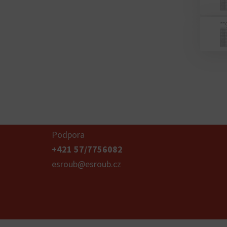
Podpora
+421 57/7756082
esroub@esroub.cz