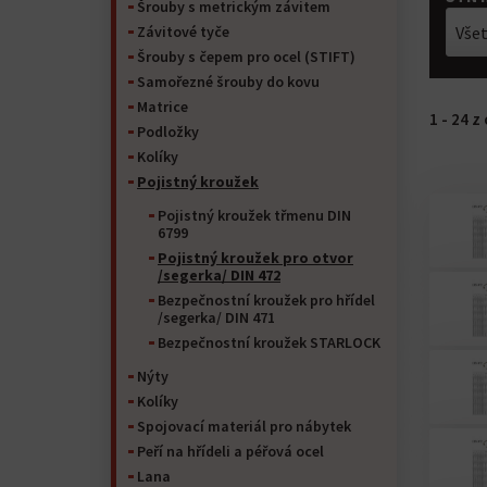
Šrouby s metrickým závitem
Závitové tyče
Vše
Šrouby s čepem pro ocel (STIFT)
Samořezné šrouby do kovu
Matrice
1 - 24 
Podložky
Kolíky
Pojistný kroužek
Pojistný kroužek třmenu DIN
6799
Pojistný kroužek pro otvor
/segerka/ DIN 472
Bezpečnostní kroužek pro hřídel
/segerka/ DIN 471
Bezpečnostní kroužek STARLOCK
Nýty
Kolíky
Spojovací materiál pro nábytek
Peří na hřídeli a péřová ocel
Lana