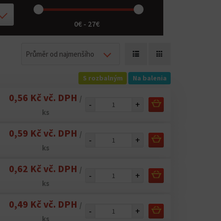
0€ - 27€
Průměr od najmenšího
S rozbalným
Na balenia
0,56 Kč vč. DPH
/
-
+
ks
0,59 Kč vč. DPH
/
-
+
ks
0,62 Kč vč. DPH
/
-
+
ks
0,49 Kč vč. DPH
/
-
+
ks