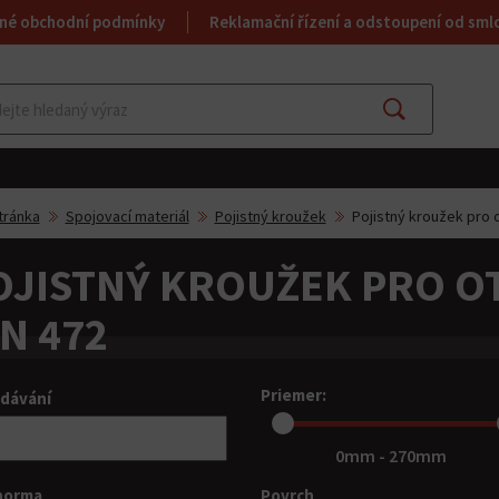
né obchodní podmínky
Reklamační řízení a odstoupení od sml
Najít
tránka
Spojovací materiál
Pojistný kroužek
Pojistný kroužek pro 
OJISTNÝ KROUŽEK PRO O
IN 472
Priemer:
dávání
0mm - 270mm
norma
Povrch