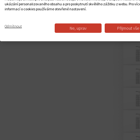
ukázání personalizovaného obsahu a pro poskytnutí skvělého zážitku z webu. Pro víc
informací o cookies používáme otevřené nastavení.
Odmítnout
Ne, uprav
Přijmout vše