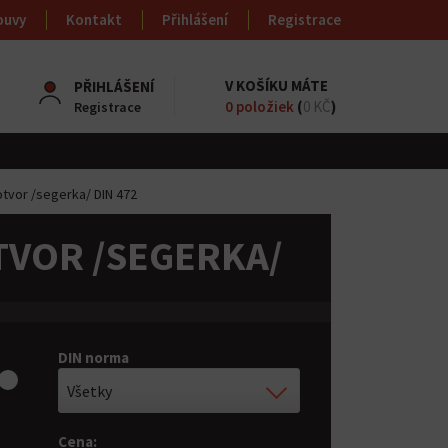
ouvy
Kontakt
Přihlášení
Registrace
V KOŠÍKU MÁTE
PŘIHLÁŠENÍ
0
položiek
(
0 KČ
)
Registrace
otvor /segerka/ DIN 472
TVOR /SEGERKA/
DIN norma
Všetky
Cena: