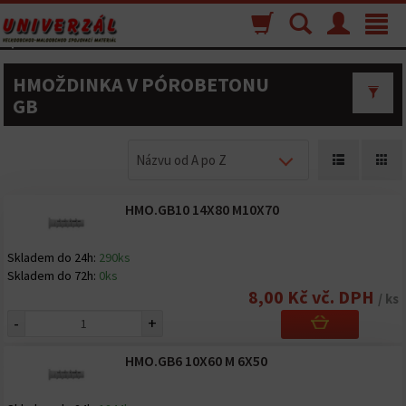
Nákupný
Vyhľadávanie
Menu
Toggle
košík
navigat
HMOŽDINKA V PÓROBETONU
GB
Názvu od A po Z
HMO.GB10 14X80 M10X70
Skladem do 24h:
290ks
Skladem do 72h:
0ks
8,00 Kč vč. DPH
/ ks
-
+
HMO.GB6 10X60 M 6X50