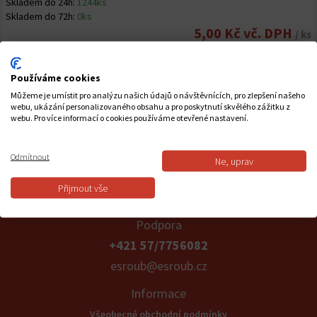
Skladem do 24h:
1244ks
Skladem do 72h:
0ks
5,00 Kč vč. DPH
/ ks
-
+
Používáme cookies
HMO.GB8 12X70 M 8X60
Můžeme je umístit pro analýzu našich údajů o návštěvnících, pro zlepšení našeho
webu, ukázání personalizovaného obsahu a pro poskytnutí skvělého zážitku z
webu. Pro více informací o cookies používáme otevřené nastavení.
Skladem do 24h:
358ks
Skladem do 72h:
0ks
6,00 Kč vč. DPH
/ ks
Odmítnout
Ne, uprav
-
+
Přijmout vše
Podpora
+421 57/7756082
esroub@esroub.cz
Informace
Všeobecné obchodní podmínky