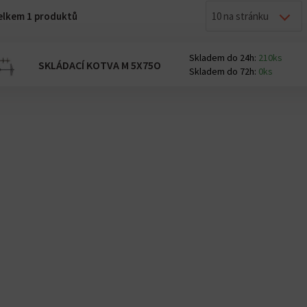
celkem 1 produktů
10 na stránku
Skladem do 24h:
210ks
SKLÁDACÍ KOTVA M 5X75O
Skladem do 72h:
0ks