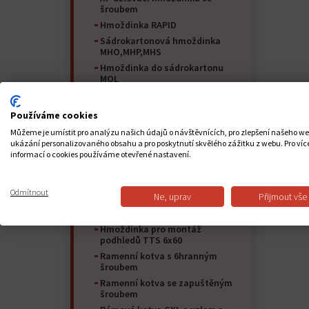
šroubem
Hmoždinka RAPID
Sádrokartonová hmoždinka
MHO,MHP,MHS
Hmoždinka do sádrokartonu
MOL
Plastová hmoždinka do
sádrokartonu DRN TURBO
Používáme cookies
DRZN kovová hmoždinka do
sádrokartonu
Můžeme je umístit pro analýzu našich údajů o návštěvnících, pro zlepšení našeho w
ukázání personalizovaného obsahu a pro poskytnutí skvělého zážitku z webu. Pro víc
Sádrokartonová hmoždinka GKW
informací o cookies používáme otevřené nastavení.
"motýl"
Skládací kotva pro duté
prostory uzavřené oko O
Odmítnout
Ne, uprav
Přijmout vše
Skládací kotva pro duté prostory
s otevřeným okem C
Hmoždinka pro montáž
podhledů TTS 6x60
Ramenní kotva s 6hranným
šroubem
Ramenní kotva se zapuštěným
šroubem