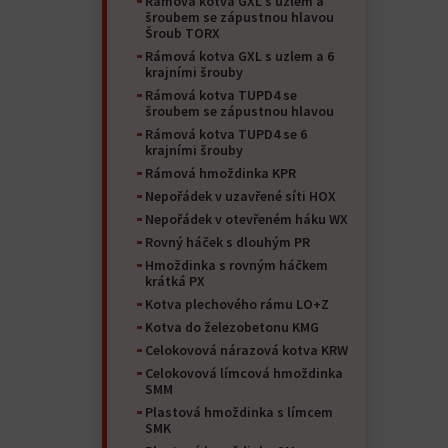
Rámová kotva GXL s uzlem a
šroubem se zápustnou hlavou
Šroub TORX
Rámová kotva GXL s uzlem a 6
krajními šrouby
Rámová kotva TUPD4 se
šroubem se zápustnou hlavou
Rámová kotva TUPD4 se 6
krajními šrouby
Rámová hmoždinka KPR
Nepořádek v uzavřené síti HOX
Nepořádek v otevřeném háku WX
Rovný háček s dlouhým PR
Hmoždinka s rovným háčkem
krátká PX
Kotva plechového rámu LO+Z
Kotva do železobetonu KMG
Celokovová nárazová kotva KRW
Celokovová límcová hmoždinka
SMM
Plastová hmoždinka s límcem
SMK