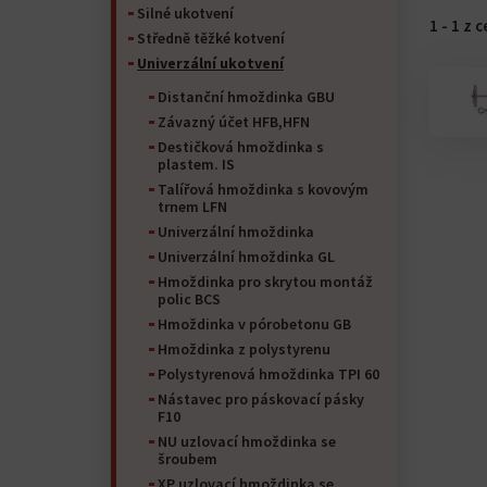
Silné ukotvení
1 - 1 z 
Středně těžké kotvení
Univerzální ukotvení
Distanční hmoždinka GBU
Závazný účet HFB,HFN
Destičková hmoždinka s
plastem. IS
Talířová hmoždinka s kovovým
trnem LFN
Univerzální hmoždinka
Univerzální hmoždinka GL
Hmoždinka pro skrytou montáž
polic BCS
Hmoždinka v pórobetonu GB
Hmoždinka z polystyrenu
Polystyrenová hmoždinka TPI 60
Nástavec pro páskovací pásky
F10
NU uzlovací hmoždinka se
šroubem
XP uzlovací hmoždinka se