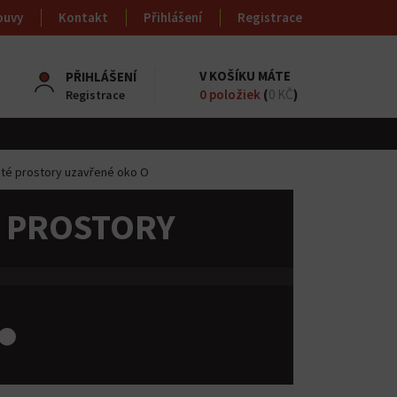
ouvy
Kontakt
Přihlášení
Registrace
V KOŠÍKU MÁTE
PŘIHLÁŠENÍ
0
položiek
(
0 KČ
)
Registrace
uté prostory uzavřené oko O
É PROSTORY