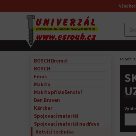
Všeobec
Úvodní s
BOSCH Dremel
BOSCH
S
Emos
Makita
U
Makita příslušenství
Den Braven
Kärcher
Vyhle
Spojovací materiál
Spojovací materiál na dřevo
Kotvící technika