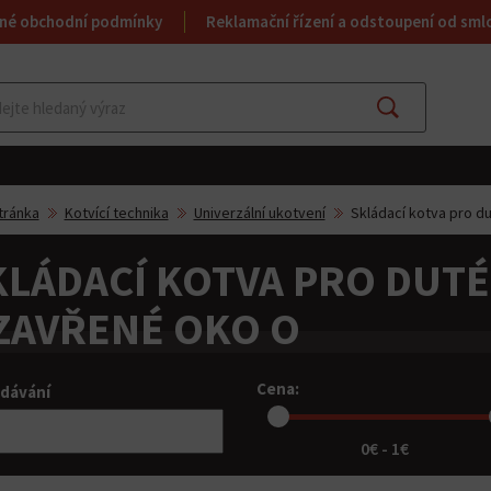
né obchodní podmínky
Reklamační řízení a odstoupení od sml
Najít
tránka
Kotvící technika
Univerzální ukotvení
Skládací kotva pro d
KLÁDACÍ KOTVA PRO DUT
ZAVŘENÉ OKO O
Cena:
dávání
0€ - 1€