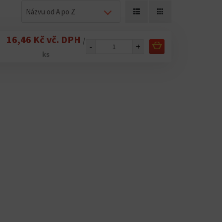
Názvu od A po Z
16,46 Kč vč. DPH
/
-
+
ks