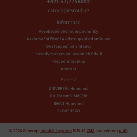
+421 57/7756082
esroub@esroub.cz
Informace
Všeobecné obchodní podmínky
Reklamační řízení a odstoupení od smlouvy
Odstoupení od smlouvy
Zásady zpracování osobních údajů
Převodní tabulka
Kontakt
Adresa
UNIVERZÁL Humenné
Družstevná 2460/36
06601 Humenné
SLOVENSKO
© 2026
Generuje
redakční systém
BUXUS
CMS
společnosti
ui42
.