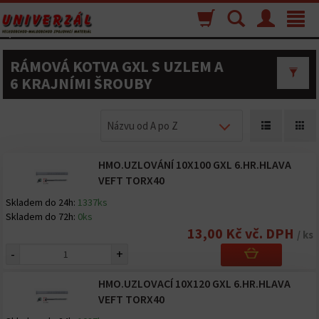
Nákupný
Vyhľadávanie
Menu
Toggle
košík
navigat
RÁMOVÁ KOTVA GXL S UZLEM A
6 KRAJNÍMI ŠROUBY
Názvu od A po Z
HMO.UZLOVÁNÍ 10X100 GXL 6.HR.HLAVA
VEFT TORX40
Skladem do 24h:
1337ks
Skladem do 72h:
0ks
13,00 Kč vč. DPH
/ ks
-
+
HMO.UZLOVACÍ 10X120 GXL 6.HR.HLAVA
VEFT TORX40