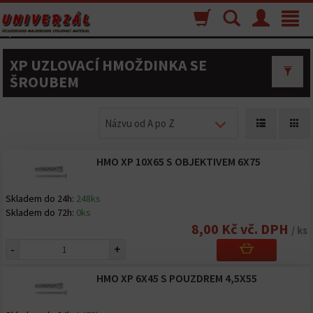
Nákupný
Vyhľadávanie
Menu
Toggle
košík
navigat
XP UZLOVACÍ HMOŽDINKA SE
ŠROUBEM
Názvu od A po Z
HMO XP 10X65 S OBJEKTIVEM 6X75
Skladem do 24h:
248ks
Skladem do 72h:
0ks
8,00 Kč vč. DPH
/ ks
-
+
HMO XP 6X45 S POUZDREM 4,5X55