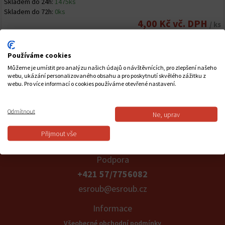
Skladem do 24h:
1475ks
Skladem do 72h:
0ks
4,00 Kč vč. DPH
/ ks
-
+
Používáme cookies
HMO XP 8X52 SE ŠTÍTEM 5X60
Můžeme je umístit pro analýzu našich údajů o návštěvnících, pro zlepšení našeho
webu, ukázání personalizovaného obsahu a pro poskytnutí skvělého zážitku z
webu. Pro více informací o cookies používáme otevřené nastavení.
Skladem do 24h:
1880ks
Skladem do 72h:
0ks
5,00 Kč vč. DPH
/ ks
Odmítnout
Ne, uprav
-
+
Přijmout vše
Podpora
+421 57/7756082
esroub@esroub.cz
Informace
Všeobecné obchodní podmínky