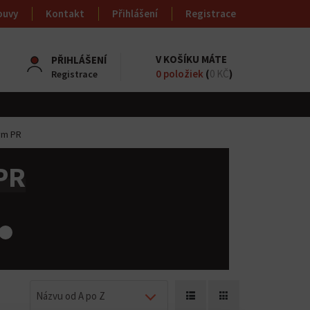
ouvy
Kontakt
Přihlášení
Registrace
V KOŠÍKU MÁTE
PŘIHLÁŠENÍ
0
položiek
(
0 KČ
)
Registrace
ým PR
PR
Názvu od A po Z