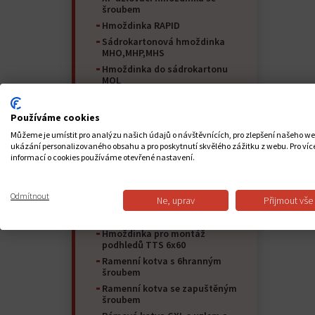
šroubem
Hmoždinka RAPID
Sádrokartonová hmoždinka
MHO,MHP,MHS
Hmoždinka do sádrokartonu
MOL
Plastová hmoždinka do
sádrokartonu DRN TURBO
Používáme cookies
DRZN kovová hmoždinka do
sádrokartonu
Můžeme je umístit pro analýzu našich údajů o návštěvnících, pro zlepšení našeho w
ukázání personalizovaného obsahu a pro poskytnutí skvělého zážitku z webu. Pro víc
Sádrokartonová hmoždinka GKW
informací o cookies používáme otevřené nastavení.
"motýl"
Skládací kotva pro duté prostory
uzavřené oko O
Odmítnout
Ne, uprav
Přijmout vše
Skládací kotva pro duté prostory
s otevřeným okem C
Hmoždinka pro montáž
podhledů TTS 6x60
Ramenní kotva s 6hranným
šroubem
Ramenní kotva se zapuštěným
šroubem