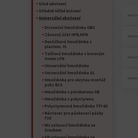
Silné ukotvení
Středně těžké kotvení
Univerzální ukotvení
Distanční hmoždinka GBU
Závazný účet HFB,HFN
Destičková hmoždinka s
plastem. IS
Talířová hmoždinka s kovovým
trnem LFN
Univerzální hmoždinka
Univerzální hmoždinka GL
Hmoždinka pro skrytou montáž
polic BCS
Hmoždinka v pórobetonu GB
Hmoždinka z polystyrenu
Polystyrenová hmoždinka TPI 60
Nástavec pro páskovací pásky
F10
NU uzlovací hmoždinka se
šroubem
XP uzlovací hmoždinka se