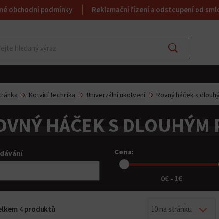
né obchodní podmínky
Reklamační řízení a odstoupení od sml
Najít
tránka
Kotvící technika
Univerzální ukotvení
Rovný háček s dlouh
OVNÝ HÁČEK S DLOUHÝM 
Cena:
dávání
0€ - 1€
celkem 4 produktů
10 na stránku