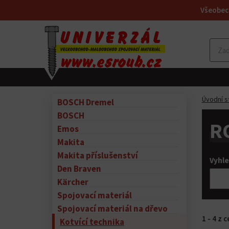
Všeobec
Úvodní s
BOSCH Dremel
BOSCH
R
Emos
Makita
Makita příslušenství
Vyhle
Den Braven
Kärcher
Spojovací materiál
Spojovací materiál na dřevo
1 - 4 z 
Kotvící technika