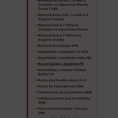
Rámová kotva GXL s uzlem a
šroubem se zápustnou hlavou
Šroub TORX
Rámová kotva GXL s uzlem a 6
krajními šrouby
Rámová kotva TUPD4 se
šroubem se zápustnou hlavou
Rámová kotva TUPD4 se 6
krajními šrouby
Rámová hmoždinka KPR
Nepořádek v uzavřené síti HOX
Nepořádek v otevřeném háku WX
Rovný háček s dlouhým PR
Hmoždinka s rovným háčkem
krátká PX
Kotva plechového rámu LO+Z
Kotva do železobetonu KMG
Celokovová nárazová kotva KRW
Celokovová límcová hmoždinka
SMM
Plastová hmoždinka s límcem
SMK