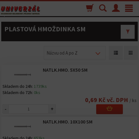
Nákupný
Vyhľadávanie
Menu
Toggle
košík
navigat
PLASTOVÁ HMOŽDINKA SM
Názvu od A po Z
NATLK.HMO. 5X50 SM
Skladem do 24h:
1739ks
Skladem do 72h:
0ks
0,69 Kč vč. DPH
/ ks
-
+
NATLK.HMO. 10X100 SM
Skladem do 24h:
653ks