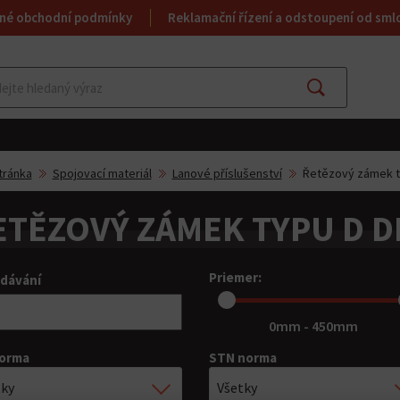
né obchodní podmínky
Reklamační řízení a odstoupení od sml
Najít
tránka
Spojovací materiál
Lanové příslušenství
Řetězový zámek t
ETĚZOVÝ ZÁMEK TYPU D D
Priemer:
dávání
0mm - 450mm
norma
STN norma
tky
Všetky