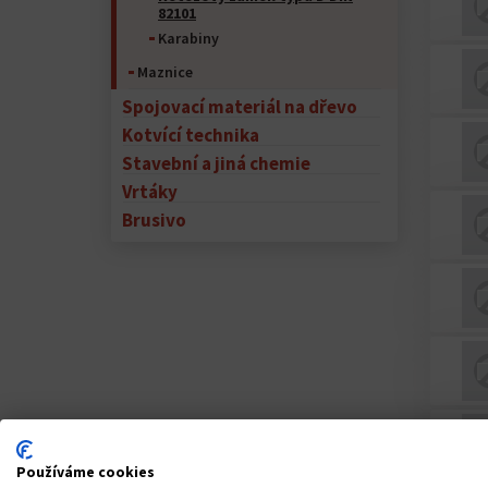
82101
Karabiny
Maznice
Spojovací materiál na dřevo
Kotvící technika
Stavební a jiná chemie
Vrtáky
Brusivo
Používáme cookies