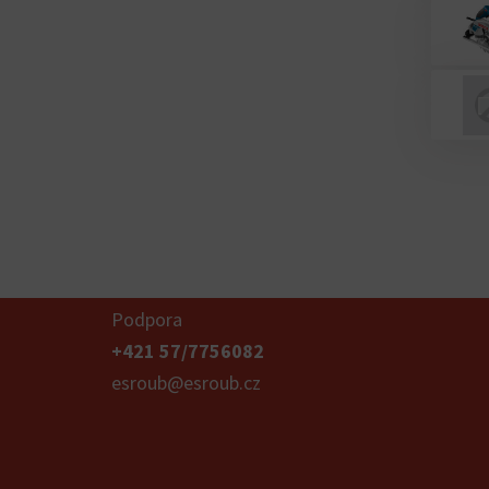
Podpora
+421 57/7756082
esroub@esroub.cz