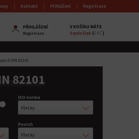
ouvy
Kontakt
Přihlášení
Registrace
V KOŠÍKU MÁTE
PŘIHLÁŠENÍ
0
položiek
(
0 KČ
)
Registrace
ypu D DIN 82101
IN 82101
ISO norma
Všetky
Povrch
Všetky