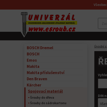
Všeobec
Úvodní s
BOSCH Dremel
BOSCH
Ř
Emos
Makita
Makita příslušenství
Vyhle
Den Braven
Kärcher
Spojovací materiál
DIN 
Šrouby do dřeva
Šrouby do sádrokartonu
Vše