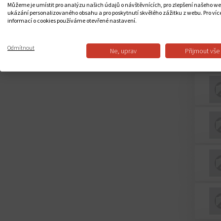
Můžeme je umístit pro analýzu našich údajů o návštěvnících, pro zlepšení našeho w
ukázání personalizovaného obsahu a pro poskytnutí skvělého zážitku z webu. Pro víc
informací o cookies používáme otevřené nastavení.
Odmítnout
Ne, uprav
Přijmout vše