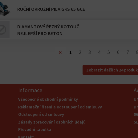
RUČNÍ OKRUŽNÍ PILA GKS 65 GCE
DIAMANTOVÝ ŘEZNÝ KOTOUČ
NEJLEPŠÍ PRO BETON
«
1
2
3
4
5
6
7
Zobrazit dalších 24 produk
Informace
A
Všeobecné obchodní podmínky
U
Reklamační řízení a odstoupení od smlouvy
Dr
Odstoupení od smlouvy
0
Zásady zpracování osobních údajů
S
Převodní tabulka
Kontakt