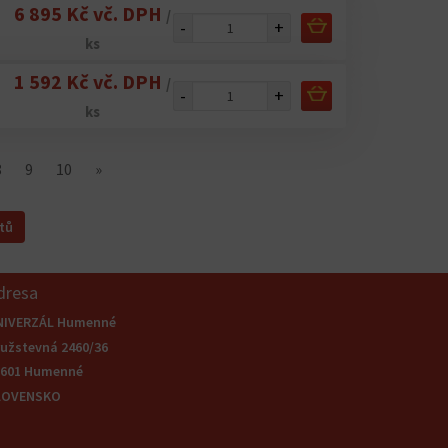
6 895 Kč vč. DPH
/
-
+
ks
1 592 Kč vč. DPH
/
-
+
ks
8
9
10
»
tů
dresa
NIVERZÁL Humenné
užstevná 2460/36
6601 Humenné
LOVENSKO