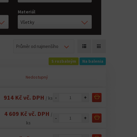
Materiál
Všetky
Průměr od najmenšího
S rozbalným
Na balenia
Nedostupný
914 Kč vč. DPH
-
+
/ ks
4 609 Kč vč. DPH
/
-
+
ks