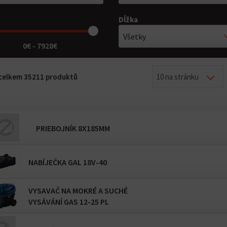
:
Dĺžka
Všetky
0€ - 7928€
z celkem 35211 produktů
10 na stránku
PRIEBOJNÍK 8X185MM
NABÍJEČKA GAL 18V-40
VYSAVAČ NA MOKRÉ A SUCHÉ
VYSÁVÁNÍ GAS 12-25 PL