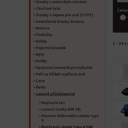
Šrouby s metrickým závitem
Závitové tyče
Cena
Šrouby s čepem pro ocel (STIFT)
Samořezné šrouby do kovu
Matrice
Podložky
Kolíky
1 - 24 
Pojistný kroužek
Nýty
Kolíky
Spojovací materiál pro nábytek
Peří na hřídeli a péřová ocel
Lana
Řetěz
Lanové příslušenství
Napínače lan
Lanové svorky DIN 741
Pevnost řetězového zámku typu
D
Řetězový zámek typu D DIN